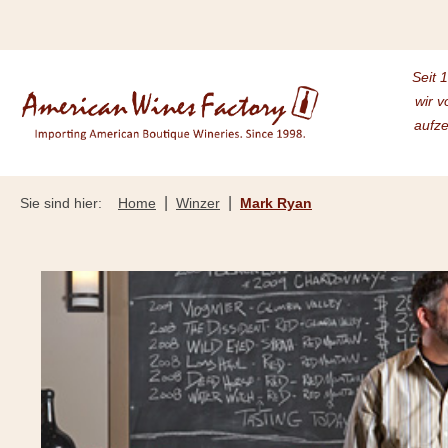
m Hauptinhalt springen
Zur Suche springen
Zur Hauptnavigation springen
Seit 
wir v
aufze
|
|
Sie sind hier:
Home
Winzer
Mark Ryan