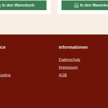
er Speisebegleiter gelungen.
auch ein ganz Grosser, der
In den Warenkorb
In den Warenk
eren geht über studieren.
Vergangenheit immer um die
gemacht hat. Deal Ala
ice
Informationen
Datenschutz
Impressum
asting
AGB