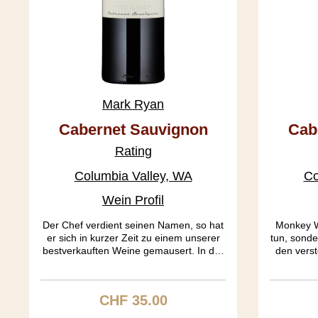
Mark Ryan
Cabernet Sauvignon
Cab
2022 Board Track Racer,
202
Rating
The Chief
Columbia Valley, WA
Co
Wein Profil
Der Chef verdient seinen Namen, so hat
Monkey Wr
er sich in kurzer Zeit zu einem unserer
tun, sonder
bestverkauften Weine gemausert. In der
den verst
Nase entwickeln sich Aromen von
bei uns 
Heidelbeer und Brombeer, dunkle
dieses W
Kirsche mit einem Wink von Eukalyptus
individu
CHF 35.00
Regulärer Preis:
und Kokus. Ein männliches Tannin, dem
Wein si
aber die Aggressivität abgeht, vermengt
denke, M