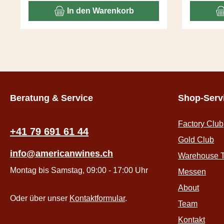
sich mit der Frucht zu einem langen
perfekt
In den Warenkorb
Abgang.
Probi
Beratung & Service
Shop-Serv
Factory Club
+41 79 691 61 44
Gold Club
info@americanwines.ch
Warehouse T
Montag bis Samstag, 09:00 - 17:00 Uhr
Messen
About
Oder über unser
Kontaktformular
.
Team
Kontakt