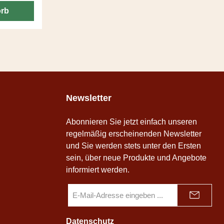
 in der
orb
 93 Punkte
rm.
Newsletter
Abonnieren Sie jetzt einfach unseren
regelmäßig erscheinenden Newsletter
und Sie werden stets unter den Ersten
sein, über neue Produkte und Angebote
informiert werden.
E-
Mail-
Adresse
*
Datenschutz