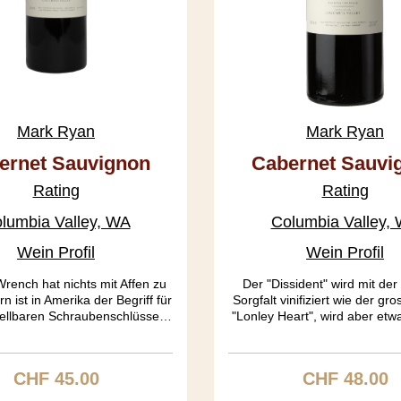
Mark Ryan
Mark Ryan
ernet Sauvignon
Cabernet Sauvi
1 Monkey Wrench
2020 The Dissi
Rating
Rating
lumbia Valley, WA
Columbia Valley,
Wein Profil
Wein Profil
ench hat nichts mit Affen zu
Der "Dissident" wird mit der
n ist in Amerika der Begriff für
Sorgfalt vinifiziert wie der gr
ellbaren Schraubenschlüssel,
"Lonley Heart", wird aber etw
als "Engländer" bekannt. Wie
lang in Barriques gelagert, die
erkzeug, dessen Grösse man
oder 3. Jahr stehen. Der W
ell anpassen kann, soll dieser
früher genossen werden. Auc
CHF 45.00
CHF 48.00
Regulärer Preis:
Regulärer Pre
ch dem Essen anpassen. Ich
wir hier von einem Blend und 
ark Ryan ist tatsächlich ein
Cab Puro. Aber aufgepasst,