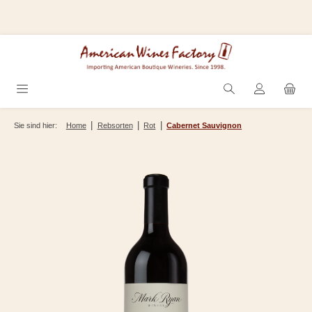
Zum Hauptinhalt springen
|
|
|
Sie sind hier:
Home
Rebsorten
Rot
Cabernet Sauvignon