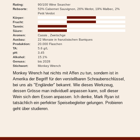
Rating:
90/100 Wine Searcher
Rebsorte:
53% Cabernet Sauvignon, 26% Merlot, 19% Malbec, 2%
Petit Verdot
Körper:
Frucht:
Tannin:
Säure:
Aromen:
Cassis , Zwetschge
Ausbau:
22 Monate in französischen Barriques
Produktion:
20.000 Flaschen
TA:
5.6 g/L
pH:
3.45
Alkohol:
15.1%
Genuss:
bis 2028
Stichwort:
Monkey Wrench
Monkey Wrench hat nichts mit Affen zu tun, sondern ist in
Amerika der Begriff für den verstellbaren Schraubenschlüssel,
bei uns als "Engländer" bekannt. Wie dieses Werkzeug,
dessen Grösse man individuell anpassen kann, soll dieser
Wein sich dem Essen anpassen. Ich denke, Mark Ryan ist
tatsächlich ein perfekter Speisebegleiter gelungen. Probieren
geht über studieren.