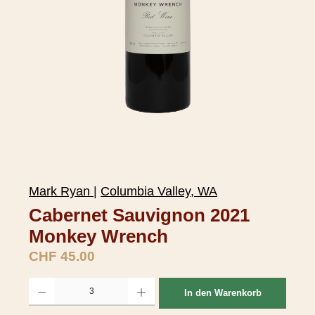
Mark Ryan
|
Columbia Valley, WA
Cabernet Sauvignon 2021
Monkey Wrench
Regulärer Preis:
CHF 45.00
Produkt Anzahl: Gib den gewünschten Wert ein oder benutze die Schaltflächen um d
In den Warenkorb