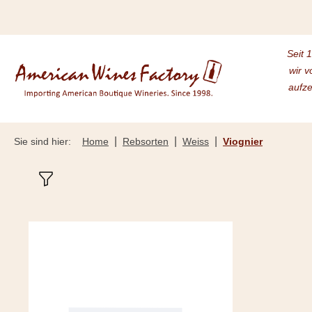
m Hauptinhalt springen
Zur Suche springen
Zur Hauptnavigation springen
Seit 
wir v
aufze
|
|
|
Sie sind hier:
Home
Rebsorten
Weiss
Viognier