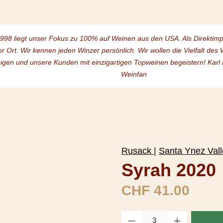
1998 liegt unser Fokus zu 100% auf Weinen aus den USA. Als Direktim
or Ort. Wir kennen jeden Winzer persönlich. Wir wollen die Vielfalt de
igen und unsere Kunden mit einzigartigen Topweinen begeistern! Karl
Weinfan
Rusack
|
Santa Ynez Vall
Syrah 2020
Regulärer Preis:
CHF 41.00
Produkt Anzahl: Gib den gewüns