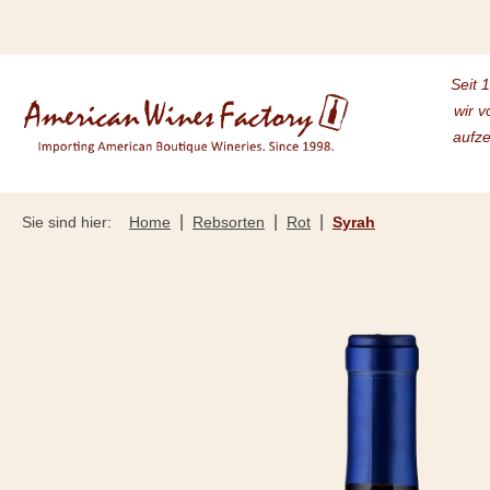
m Hauptinhalt springen
Zur Suche springen
Zur Hauptnavigation springen
Seit 
wir v
aufze
|
|
|
Sie sind hier:
Home
Rebsorten
Rot
Syrah