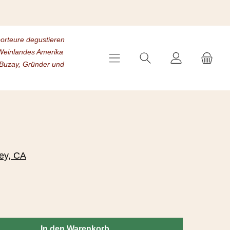
porteure degustieren
s Weinlandes Amerika
 Buzay, Gründer und
ey, CA
chten Wert ein oder benutze die Schaltflächen um die Anzahl zu erhöh
In den Warenkorb