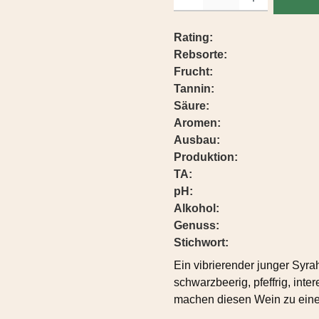
Rating:
Rebsorte:
Frucht:
Tannin:
Säure:
Aromen:
Ausbau:
Produktion:
TA:
pH:
Alkohol:
Genuss:
Stichwort:
Ein vibrierender junger Syra
schwarzbeerig, pfeffrig, int
machen diesen Wein zu eine