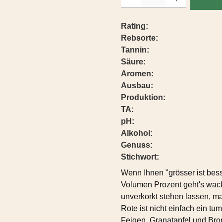
Rating:
Rebsorte:
Tannin:
Säure:
Aromen:
Ausbau:
Produktion:
TA:
pH:
Alkohol:
Genuss:
Stichwort:
Wenn Ihnen "grösser ist besse
Volumen Prozent geht's wac
unverkorkt stehen lassen, ma
Rote ist nicht einfach ein 
Feigen, Granatapfel und Bro