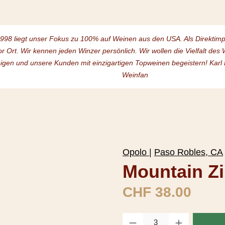
1998 liegt unser Fokus zu 100% auf Weinen aus den USA. Als Direktim
or Ort. Wir kennen jeden Winzer persönlich. Wir wollen die Vielfalt de
igen und unsere Kunden mit einzigartigen Topweinen begeistern! Karl
Weinfan
Opolo
|
Paso Robles, CA
Mountain Zi
Regulärer Preis:
CHF 38.00
Produkt Anzahl: Gib den gewüns