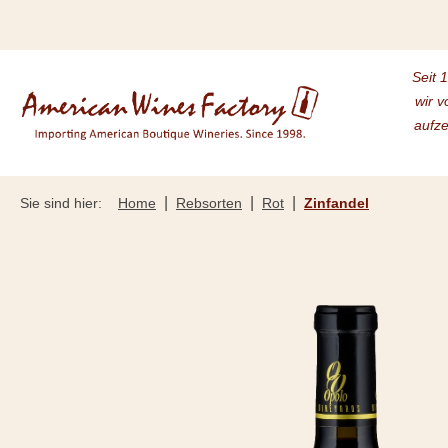
m Hauptinhalt springen
Zur Suche springen
Zur Hauptnavigation springen
Seit 
wir v
aufze
|
|
|
Sie sind hier:
Home
Rebsorten
Rot
Zinfandel