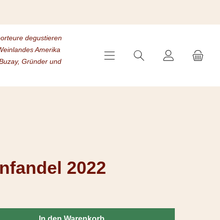
porteure degustieren
s Weinlandes Amerika
 Buzay, Gründer und
nfandel 2022
chten Wert ein oder benutze die Schaltflächen um die Anzahl zu erhöh
In den Warenkorb