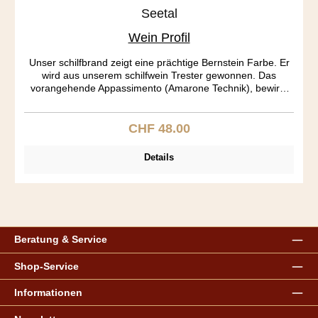
Seetal
Wein Profil
Unser schilfbrand zeigt eine prächtige Bernstein Farbe. Er
wird aus unserem schilfwein Trester gewonnen. Das
vorangehende Appassimento (Amarone Technik), bewirkt
warme Duftnoten. Der Brand ist vollmundig, harmonisch
und zeigt samtene Anklänge mit einem zarten
Süsskomplex.
CHF 48.00
Regulärer Preis:
Details
Beratung & Service
Shop-Service
Informationen