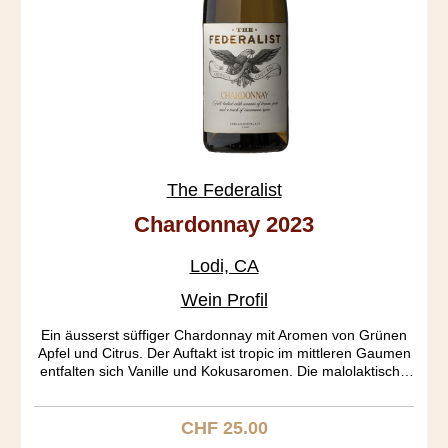
The Federalist
Chardonnay 2023
Lodi, CA
Wein Profil
Ein äusserst süffiger Chardonnay mit Aromen von Grünen
Apfel und Citrus. Der Auftakt ist tropic im mittleren Gaumen
entfalten sich Vanille und Kokusaromen. Die malolaktische
Fermentieren bewirkt eine geschmeidige Säure. Der
Ausbau fand in amerikanischen und französichen Barriquen
während sechs Monaten statt.
CHF 25.00
Regulärer Preis: