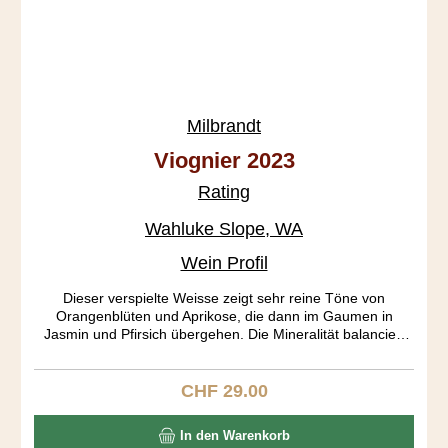
Milbrandt
Viognier 2023
Rating
Wahluke Slope, WA
Wein Profil
Dieser verspielte Weisse zeigt sehr reine Töne von
Orangenblüten und Aprikose, die dann im Gaumen in
Jasmin und Pfirsich übergehen. Die Mineralität balanciert
die blumigen Aromen wunderbar aus. Die Säure ist von
einer zarten Feinheit und umrahmt die Frucht in
meisterhafter Weise.
CHF 29.00
Regulärer Preis:
In den Warenkorb