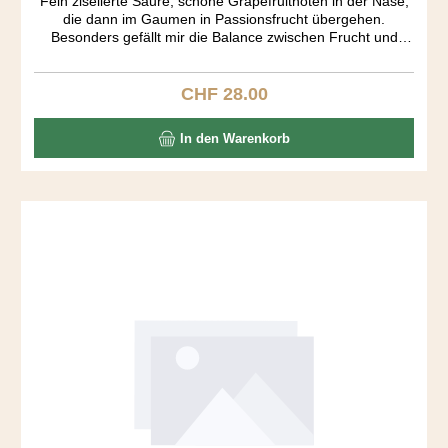
Fein ziselierte Säure, schöne Grapefruitnoten in der Nase,
die dann im Gaumen in Passionsfrucht übergehen.
Besonders gefällt mir die Balance zwischen Frucht und
Säure und dass dieser Sauvignon Blanc alles andere als
süss aber eben auch nicht staubtrocken ist. Zum Glück fehlt
auch das für diese Rebsorte oft überbetonte herbale
CHF 28.00
Regulärer Preis:
Element.
In den Warenkorb