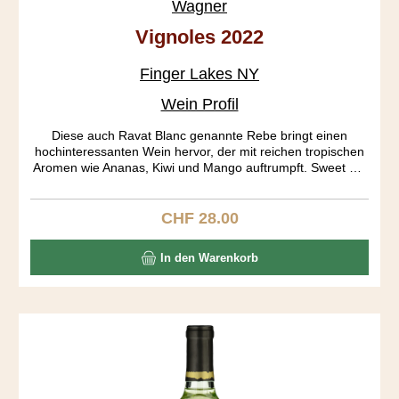
Wagner
Vignoles 2022
Finger Lakes NY
Wein Profil
Diese auch Ravat Blanc genannte Rebe bringt einen
hochinteressanten Wein hervor, der mit reichen tropischen
Aromen wie Ananas, Kiwi und Mango auftrumpft. Sweet mit
55 g/L Restsüsse and sour sind weitere Bezeichnungen, die
das Gepräge dieses speziellen Weins wiedergeben.
CHF 28.00
Regulärer Preis:
In den Warenkorb