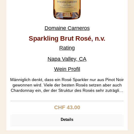
Domaine Carneros
Sparkling Brut Rosé, n.v.
Rating
Napa Valley, CA
Wein Profil
Männiglich denkt, dass ein Rosé Sparkler nur aus Pinot Noir
gewonnen wird. Viele der besten Rosés setzen aber auch
Chardonnay ein, der der Struktur des Rosés sehr zuträglich
ist. Auch werden im Gegensatz zu einem weissen Brut die
Traubenschalen für ein paar Tage auf dem Pressgut
belassen, was die aromatische Ausbeute erhöht. Die
CHF 43.00
Regulärer Preis:
Dosage beträgt 1.1%.
Details