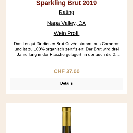
Sparkling Brut 2019
Rating
Napa Valley, CA
Wein Profil
Das Lesgut für diesen Brut Cuvée stammt aus Carneros
und ist zu 100% organisch zertifiziert. Der Brut wird drei
Jahre lang in der Flasche gelagert, in der auch die 2.
Fermentation (Flaschengärung) stattfindet. Die Dosage
(Zuckergehalt) beträgt 0.9%, so dass dieser Sparkler schön
trocken ist. Im Gaumen dominieren feine Apfelaromen und
CHF 37.00
Regulärer Preis:
ein Hauch von Zitrus, Hefe und eine interessante Mineralik.
Die Perlage ist regelmässig und anhaltend.
Details