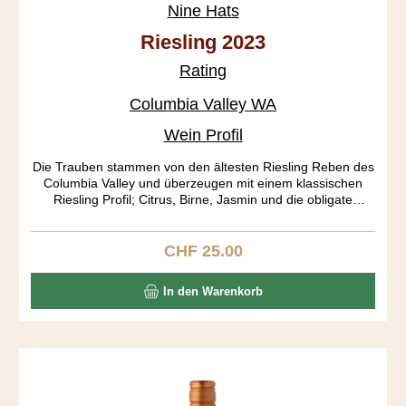
Nine Hats
Riesling 2023
Rating
Columbia Valley WA
Wein Profil
Die Trauben stammen von den ältesten Riesling Reben des
Columbia Valley und überzeugen mit einem klassischen
Riesling Profil; Citrus, Birne, Jasmin und die obligate
Mineralität mit einer schönen Säure Basis vermengen sich
zu einem frischen Weisswein mit einem dann eher atypisch
langen Abgang. Gemäss EU Richtlinien gilt dieser Wein als
CHF 25.00
Regulärer Preis:
"halbtrocken", da der Zuckergehalt bei 11,8 g/L (Range: 9-
18 g/L) und die Säure unter 10 g/L liegt.
In den Warenkorb