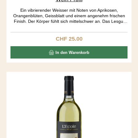
Ein vibrierender Weisser mit Noten von Aprikosen,
Orangenblüten, Geissblatt und einem angenehm frischen
Finish. Der Körper fühlt sich mittelschwer an. Das Lesgut
stammt hauptsächlich aus dem Yakima Valley, das für seine
gute Durchlüftung und moderaten Temperaturen bekannt
ist. Die Trauben werden nur leicht gepresst. Die Gärung
CHF 25.00
Regulärer Preis:
erfolgt kühl und langsam, was den rassigen Charakter des
Pinot Gris am besten zur Geltung bringt.
In den Warenkorb