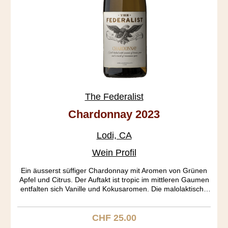
The Federalist
Chardonnay 2023
Lodi, CA
Wein Profil
Ein äusserst süffiger Chardonnay mit Aromen von Grünen
Apfel und Citrus. Der Auftakt ist tropic im mittleren Gaumen
entfalten sich Vanille und Kokusaromen. Die malolaktische
Fermentieren bewirkt eine geschmeidige Säure. Der
Ausbau fand in amerikanischen und französichen Barriquen
während sechs Monaten statt.
CHF 25.00
Regulärer Preis: