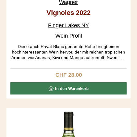
Wagner
Vignoles 2022
Finger Lakes NY
Wein Profil
Diese auch Ravat Blanc genannte Rebe bringt einen
hochinteressanten Wein hervor, der mit reichen tropischen
Aromen wie Ananas, Kiwi und Mango auftrumpft. Sweet mit
55 g/L Restsüsse and sour sind weitere Bezeichnungen, die
das Gepräge dieses speziellen Weins wiedergeben.
CHF 28.00
Regulärer Preis:
In den Warenkorb