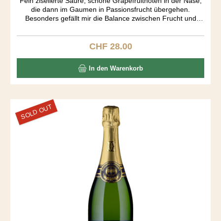
Fein ziselierte Säure, schöne Grapefruitnoten in der Nase,
die dann im Gaumen in Passionsfrucht übergehen.
Besonders gefällt mir die Balance zwischen Frucht und
Säure und dass dieser Sauvignon Blanc alles andere als
süss aber eben auch nicht staubtrocken ist. Zum Glück fehlt
auch das für diese Rebsorte oft überbetonte herbale
CHF 28.00
Regulärer Preis:
Element.
In den Warenkorb
SOLD OUT