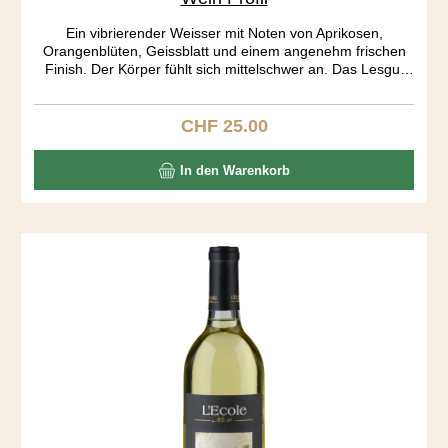
Ein vibrierender Weisser mit Noten von Aprikosen,
Orangenblüten, Geissblatt und einem angenehm frischen
Finish. Der Körper fühlt sich mittelschwer an. Das Lesgut
stammt hauptsächlich aus dem Yakima Valley, das für seine
gute Durchlüftung und moderaten Temperaturen bekannt
ist. Die Trauben werden nur leicht gepresst. Die Gärung
CHF 25.00
Regulärer Preis:
erfolgt kühl und langsam, was den rassigen Charakter des
Pinot Gris am besten zur Geltung bringt.
In den Warenkorb