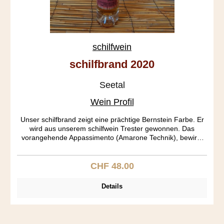
schilfwein
schilfbrand 2020
Seetal
Wein Profil
Unser schilfbrand zeigt eine prächtige Bernstein Farbe. Er
wird aus unserem schilfwein Trester gewonnen. Das
vorangehende Appassimento (Amarone Technik), bewirkt
warme Duftnoten. Der Brand ist vollmundig, harmonisch
und zeigt samtene Anklänge mit einem zarten
Süsskomplex.
CHF 48.00
Regulärer Preis:
Details