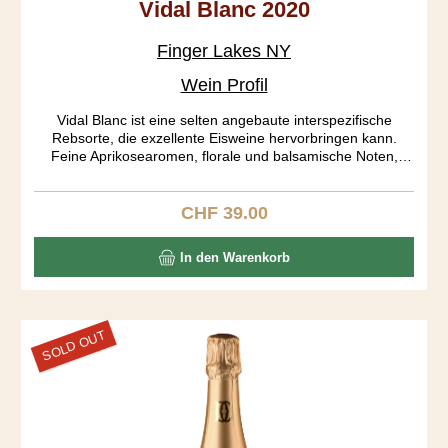
Vidal Blanc 2020
Finger Lakes NY
Wein Profil
Vidal Blanc ist eine selten angebaute interspezifische
Rebsorte, die exzellente Eisweine hervorbringen kann.
Feine Aprikosearomen, florale und balsamische Noten,
etwas Honig. Restsüsse bei 17%. Das berühmte Engeli, das
einem den Hals hinunterbrünzelt, ist hier eifrig am Werk!
CHF 39.00
Regulärer Preis:
In den Warenkorb
SOLD OUT