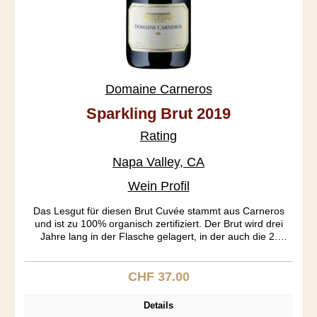
Domaine Carneros
Sparkling Brut 2019
Rating
Napa Valley, CA
Wein Profil
Das Lesgut für diesen Brut Cuvée stammt aus Carneros
und ist zu 100% organisch zertifiziert. Der Brut wird drei
Jahre lang in der Flasche gelagert, in der auch die 2.
Fermentation (Flaschengärung) stattfindet. Die Dosage
(Zuckergehalt) beträgt 0.9%, so dass dieser Sparkler schön
trocken ist. Im Gaumen dominieren feine Apfelaromen und
CHF 37.00
Regulärer Preis:
ein Hauch von Zitrus, Hefe und eine interessante Mineralik.
Die Perlage ist regelmässig und anhaltend.
Details