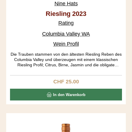
Nine Hats
Riesling 2023
Rating
Columbia Valley WA
Wein Profil
Die Trauben stammen von den ältesten Riesling Reben des
Columbia Valley und überzeugen mit einem klassischen
Riesling Profil; Citrus, Birne, Jasmin und die obligate
Mineralität mit einer schönen Säure Basis vermengen sich
zu einem frischen Weisswein mit einem dann eher atypisch
langen Abgang. Gemäss EU Richtlinien gilt dieser Wein als
CHF 25.00
Regulärer Preis:
"halbtrocken", da der Zuckergehalt bei 11,8 g/L (Range: 9-
18 g/L) und die Säure unter 10 g/L liegt.
In den Warenkorb