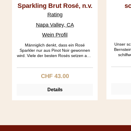
Sparkling Brut Rosé, n.v.
sc
Rating
Napa Valley, CA
Wein Profil
Unser sch
Männiglich denkt, dass ein Rosé
Bernstei
Sparkler nur aus Pinot Noir gewonnen
schilf
wird. Viele der besten Rosés setzen aber
vorangeh
auch Chardonnay ein, der der Struktur
Technik),
des Rosés sehr zuträglich ist. Auch
Brand is
werden im Gegensatz zu einem weissen
CHF 43.00
Regulärer Preis:
zeigt samt
Brut die Traubenschalen für ein paar
Tage auf dem Pressgut belassen, was
die aromatische Ausbeute erhöht. Die
Details
Dosage beträgt 1.1%.