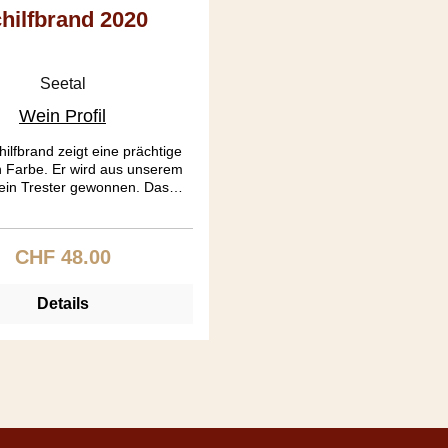
hilfbrand 2020
Seetal
Wein Profil
ilfbrand zeigt eine prächtige
n Farbe. Er wird aus unserem
wein Trester gewonnen. Das
ende Appassimento (Amarone
 bewirkt warme Duftnoten. Der
t vollmundig, harmonisch und
CHF 48.00
Regulärer Preis:
ene Anklänge mit einem zarten
Süsskomplex.
Details