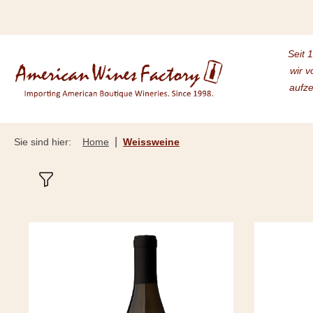
m Hauptinhalt springen
Zur Suche springen
Zur Hauptnavigation springen
Seit 
wir v
aufze
|
Sie sind hier:
Home
Weissweine