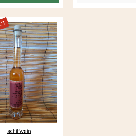
interessante Mineralik. Die P
regelmässig und anhalt
OUT
schilfwein