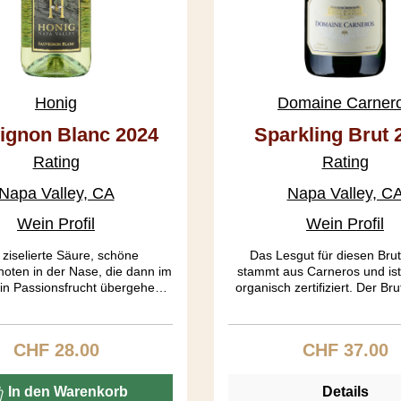
Honig
Domaine Carner
ignon Blanc 2024
Sparkling Brut 
Rating
Rating
Napa Valley, CA
Napa Valley, C
Wein Profil
Wein Profil
 ziselierte Säure, schöne
Das Lesgut für diesen Bru
noten in der Nase, die dann im
stammt aus Carneros und is
n Passionsfrucht übergehen.
organisch zertifiziert. Der Bru
ers gefällt mir die Balance
Jahre lang in der Flasche gelag
n Frucht und Säure und dass
auch die 2. Fermentat
uvignon Blanc alles andere als
(Flaschengärung) stattfindet.
CHF 28.00
CHF 37.00
Regulärer Preis:
Regulärer Pre
 eben auch nicht staubtrocken
(Zuckergehalt) beträgt 0.9%
Glück fehlt auch das für diese
dieser Sparkler schön trocke
te oft überbetonte herbale
Gaumen dominieren feine Ap
In den Warenkorb
Details
Element.
und ein Hauch von Zitrus, Hef