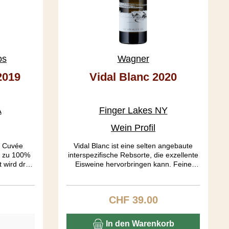
os
Wagner
2019
Vidal Blanc 2020
A
Finger Lakes NY
Wein Profil
t Cuvée
Vidal Blanc ist eine selten angebaute
t zu 100%
interspezifische Rebsorte, die exzellente
t wird drei
Eisweine hervorbringen kann. Feine
ert, in der
Aprikosearomen, florale und
ion
balsamische Noten, etwas Honig.
 Die Dosage
Restsüsse bei 17%. Das berühmte
CHF 39.00
is:
Regulärer Preis:
, so dass
Engeli, das einem den Hals
n ist. Im
hinunterbrünzelt, ist hier eifrig am Werk!
felaromen
In den Warenkorb
e und eine