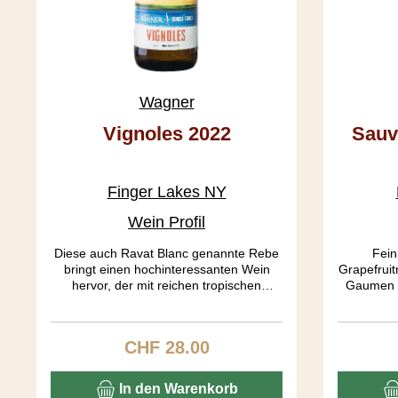
Wagner
Vignoles 2022
Sauv
Finger Lakes NY
Wein Profil
Diese auch Ravat Blanc genannte Rebe
Fein
bringt einen hochinteressanten Wein
Grapefruit
hervor, der mit reichen tropischen
Gaumen i
Aromen wie Ananas, Kiwi und Mango
Besond
auftrumpft. Sweet mit 55 g/L Restsüsse
zwische
and sour sind weitere Bezeichnungen,
dieser Sa
CHF 28.00
Regulärer Preis:
die das Gepräge dieses speziellen Weins
süss aber
wiedergeben.
ist. Zum 
Rebsor
In den Warenkorb