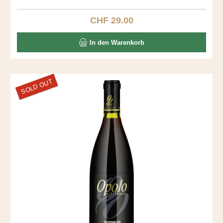
dominieren diesen stillen, kraftvollen Roten. Entdecken Sie
diesen Ausnahmewein.
CHF 29.00
Regulärer Preis:
In den Warenkorb
SOLD OUT