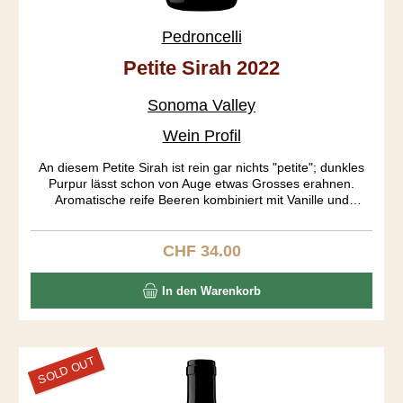
Pedroncelli
Petite Sirah 2022
Sonoma Valley
Wein Profil
An diesem Petite Sirah ist rein gar nichts "petite"; dunkles
Purpur lässt schon von Auge etwas Grosses erahnen.
Aromatische reife Beeren kombiniert mit Vanille und
Gewürzen dominieren in der Nase. Auf dem Gaumen
entwickeln sich Heidelbeer, dunkle Schokolade und Pfeffer.
Full body mit einem gerüttelt Mass an Tanninen und ein
CHF 34.00
Regulärer Preis:
langer Abgang erfreuen den Gaumen. Altert locker noch 10
Jahre.
In den Warenkorb
SOLD OUT