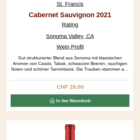
St. Francis
Cabernet Sauvignon 2021
Rating
Sonoma Valley, CA
Wein Profil
Gut strukturierter Blend aus Sonoma mit klassischen
Aromen von Cassis, Tabak, schwarzen Beeren, rauchigen
Noten und schöner Tanninbasis. Die Trauben stammen aus
den Subappellationen Russian River, Dry Creek Valley und
Alexander Valley.
CHF 29.00
Regulärer Preis:
In den Warenkorb