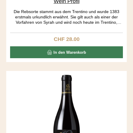
Wein Profil
Die Rebsorte stammt aus dem Trentino und wurde 1383
erstmals urkundlich erwähnt. Sie gilt auch als einer der
Vorfahren von Syrah und wird noch heute im Trentino,
Istrien und Kalifornien angebaut. Auf mich wirkt der Wein
wie eine Urgewalt. Sehr dunkel in der Farbe, geheimnisvoll
im Charakter. Ein spezielles Tannin, unglaublich dichte
CHF 28.00
Regulärer Preis:
Aromatik von Brombeer, Kaffee und Gewürzen und eine
vibrierende Säure lassen die gefälligen Weine aus den
In den Warenkorb
Grossverteilern weit hinter sich. Sensationell zu Lamm.