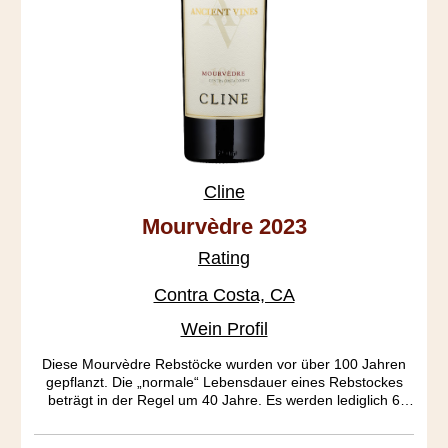
Cline
Mourvèdre 2023
Rating
Contra Costa, CA
Wein Profil
Diese Mourvèdre Rebstöcke wurden vor über 100 Jahren
gepflanzt. Die „normale“ Lebensdauer eines Rebstockes
beträgt in der Regel um 40 Jahre. Es werden lediglich 6
Tonnen Ertrag pro Hektar erzielt. Hauptcharakteristik dieses
Ausnahmeweines ist die ausgeprägte Frucht und das tiefe