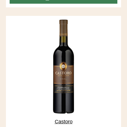
Vineyard, der sich durch tiefe, sandige Böden auszeichnet,
die vom San Joaquin River abgelagert wurden.
Castoro