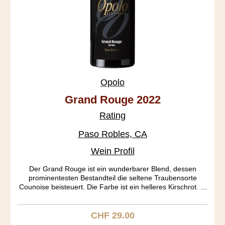
Opolo
Grand Rouge 2022
Rating
Paso Robles, CA
Wein Profil
Der Grand Rouge ist ein wunderbarer Blend, dessen
prominentesten Bestandteil die seltene Traubensorte
Counoise beisteuert. Die Farbe ist ein helleres Kirschrot. In
der Nase entfalten sich an Port erinnernde Töne, die im
Gaumen in Caramel und Kirsche übergehen. Der Köper
gefällt mit seiner mittleren Schwere. Ein Rhone Ranger aus
CHF 29.00
Regulärer Preis:
dem Bilderbuch.