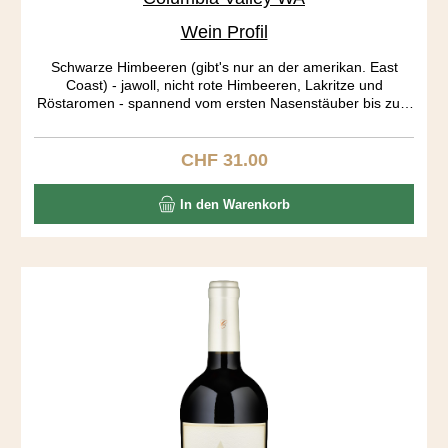
Wein Profil
Schwarze Himbeeren (gibt's nur an der amerikan. East
Coast) - jawoll, nicht rote Himbeeren, Lakritze und
Röstaromen - spannend vom ersten Nasenstäuber bis zum
letzten Gaumenecho. Big body, long aftertaste! Die Trauben
stammen aus drei verschieden Rebbergen: Stone Tree and
Candy Mountain Vineyards aus der Red Mountain AVA
CHF 31.00
Regulärer Preis:
bringen die Röstaromen, der Dutchman Vineyard aus dem
Yakima Valley die Frucht in diesen Ausnahme Blend.
In den Warenkorb