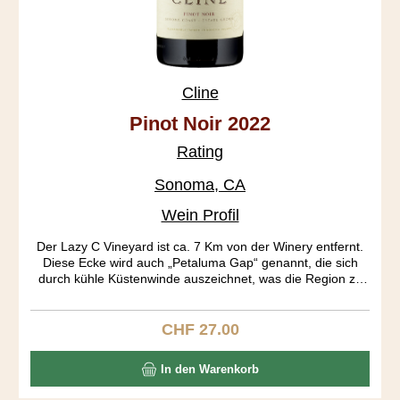
Cline
Pinot Noir 2022
Rating
Sonoma, CA
Wein Profil
Der Lazy C Vineyard ist ca. 7 Km von der Winery entfernt.
Diese Ecke wird auch „Petaluma Gap“ genannt, die sich
durch kühle Küstenwinde auszeichnet, was die Region zu
einen begehrten Pinot Anbaugebiet gemacht hat.
CHF 27.00
Regulärer Preis:
In den Warenkorb