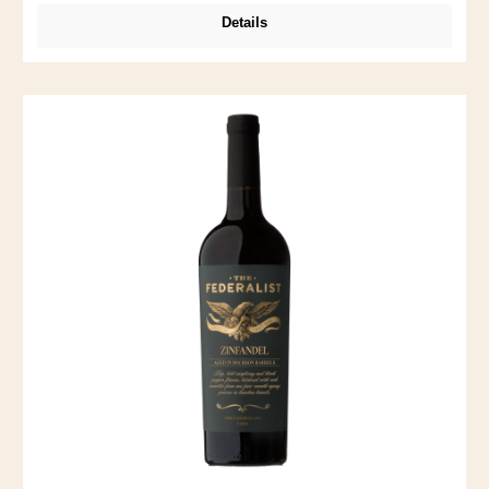
Aromen vermengen sich mit Kaffee und Schoko – gäbe es
Details
die Kategorie "Lady Wine" noch, würde ich Nancy dort
einordnen. Nancy ist übrigens der Vorname von Frau Cline.
Passt wunderbar zu Schwein BBQ.