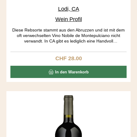
Lodi, CA
Wein Profil
Diese Rebsorte stammt aus den Abruzzen und ist mit dem
oft verwechselten Vino Nobile de Montepulciano nicht
verwandt. In CA gibt es lediglich eine Handvoll
Montepulciano Produzenten. Die Traubenhäute geben
soviel Farbe und Tannine ab, dass bereits nach 7 Tagen
gepresst wird. Der Wein ist wunderbar ausgewogen, dies
CHF 28.00
Regulärer Preis:
aber auf einem hohen Level. Recht hohe Tannine und
Säuren halten sich in Schach. Kaffee, Cola, Toast, Pflaumen
In den Warenkorb
bilden ein spannendes Aromenrad, das sich im Abgang
ständig dreht.