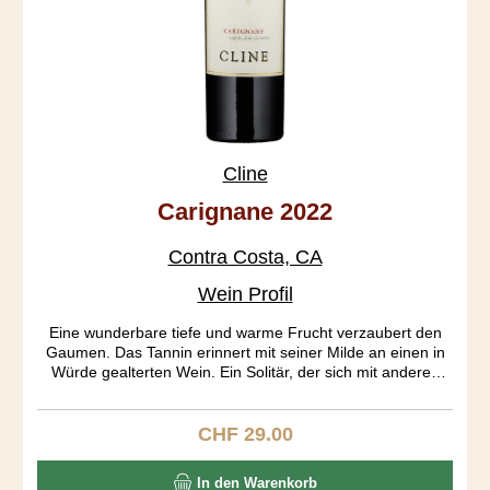
Cline
Carignane 2022
Contra Costa, CA
Wein Profil
Eine wunderbare tiefe und warme Frucht verzaubert den
Gaumen. Das Tannin erinnert mit seiner Milde an einen in
Würde gealterten Wein. Ein Solitär, der sich mit anderen
Rebsorten nur schwer vergleichen lässt. Carignan stammt
aus Aragonien und wird dort auch Mazuelo genannt. Diese
Rebsorte fand im 18. Jahrhundert seine grösste Verbreitung
CHF 29.00
Regulärer Preis:
in Frankreich. Noch heute ist es die Nr. 6 der weltweit
angebauten roten Rebsorten. Die über 100 Jahre alten
In den Warenkorb
Rebstöcke dieses Weins stammen aus dem Oakley