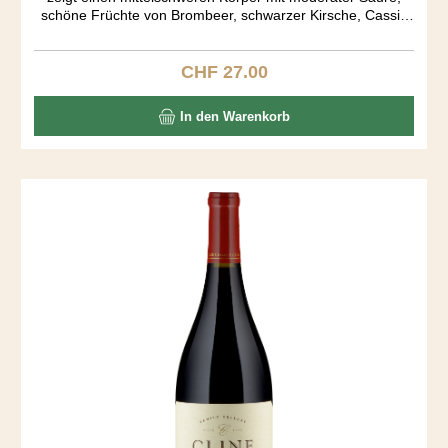
schöne Früchte von Brombeer, schwarzer Kirsche, Cassis
und einen Schuss Zimt. Very easy to drink. Der Ausbau fand
in amerikanischen und französichen Barriquen während 15
Monaten statt.
CHF 27.00
Regulärer Preis:
In den Warenkorb