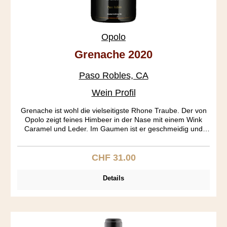
Opolo
Grenache 2020
Paso Robles, CA
Wein Profil
Grenache ist wohl die vielseitigste Rhone Traube. Der von
Opolo zeigt feines Himbeer in der Nase mit einem Wink
Caramel und Leder. Im Gaumen ist er geschmeidig und
leicht, das Finale ist seidig mit Nägeli und Zimt und einem
Schuss Pfiffigkeit.
CHF 31.00
Regulärer Preis:
Details