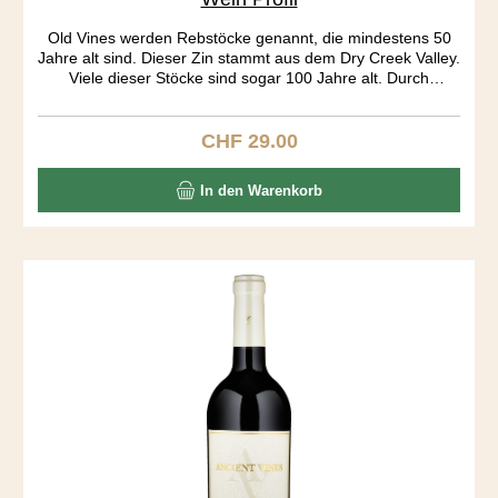
Old Vines werden Rebstöcke genannt, die mindestens 50
Jahre alt sind. Dieser Zin stammt aus dem Dry Creek Valley.
Viele dieser Stöcke sind sogar 100 Jahre alt. Durch
jahrelanges „head pruning“ gleichen die Rebstöcke eher
kleinen Bäumen als dem klassischen Rebstock.
Bewässerung haben diese Stöcke nicht nötig, „dry farming“.
CHF 29.00
Regulärer Preis:
Die Rebe produziert nicht mehr viel, dafür ist die Frucht
sehr konzentriert. Must have wine.
In den Warenkorb