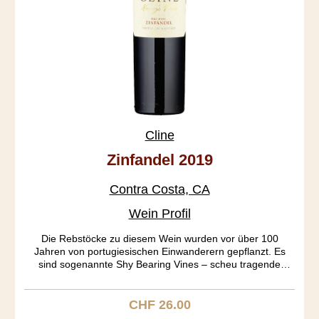
Cline
Zinfandel 2019
Contra Costa, CA
Wein Profil
Die Rebstöcke zu diesem Wein wurden vor über 100
Jahren von portugiesischen Einwanderern gepflanzt. Es
sind sogenannte Shy Bearing Vines – scheu tragende
Rebstöcke, mit wenig Ertrag aber wunderbarer Qualität. Der
Oakley Vineyard war wegen seiner Sandigkeit noch nie von
Phylloxera befallen. Die Tannine sind extra soft. Der Wein
CHF 26.00
Regulärer Preis:
selber ist so fruchtig, wie nur irgend möglich. Erdbeer