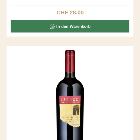
fantastischer Gaumen mit Vanille und Toast. Ein langer,
seidiger Abgang.
CHF 28.00
Regulärer Preis:
In den Warenkorb