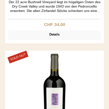
Der 22 acre Bushnell Vineyard liegt im hügeligen Osten des
Dry Creek Valley und wurde 1943 von den Pedroncellis
erworben. Die alten Zinfandel Stöcke schenken uns einen
wundervollen Wein. Spezielle Aromakomposition von
Himbeer, Muskat, Zimt, Toast und Vanille. Grosser Körper.
Auffallend wie trocken dieser Zin ist, der ja üblicherweise
CHF 34.00
Regulärer Preis:
einen Süsston aufweist. "Vineyard Designated" wines
müssen alle aus dem einzeln bezeichneten Rebberg
Details
kommen. Solche Weine haben Kultstatus - so wie der
Pedoncelli Bushnell Zinfandel.
SOLD OUT