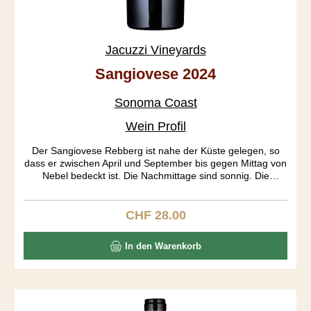
Jacuzzi Vineyards
Sangiovese 2024
Sonoma Coast
Wein Profil
Der Sangiovese Rebberg ist nahe der Küste gelegen, so
dass er zwischen April und September bis gegen Mittag von
Nebel bedeckt ist. Die Nachmittage sind sonnig. Die
Wachstumssaison («growing season») wird so gestreckt,
was eine Ernte bis Ende Oktober ermöglicht. Das Resultat
sind optimal ausgereifte Trauben. Die Fermentierung dauert
CHF 28.00
Regulärer Preis:
lange, da sie auch spontan, ohne Hefezusatz startet. Der
Wein ist wunderbar aromatisch, zeigt sich frischbeerig,
In den Warenkorb
rosig, brombeerig und pilzig. Der Körper ist mittelschwer,
der Abgang lang und elegant.