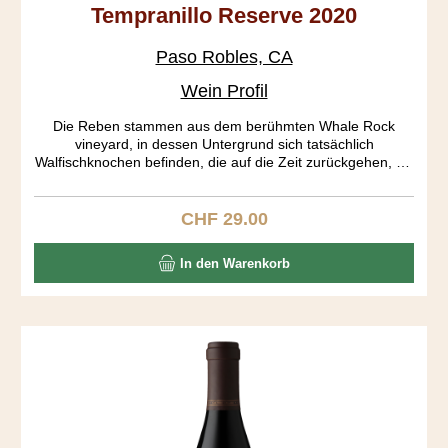
Tempranillo Reserve 2020
Paso Robles, CA
Wein Profil
Die Reben stammen aus dem berühmten Whale Rock
vineyard, in dessen Untergrund sich tatsächlich
Walfischknochen befinden, die auf die Zeit zurückgehen, als
Kalifornien noch im Pazifik lag. Der Rebberg ist gemäss
CCOF organisch zertifiziert. Eine wunderbar helle Frucht
fügt sich in einen mittelschweren Körper ein. Dieser Sipper
CHF 29.00
Regulärer Preis:
bietet den Spaniern eine harte Konkurrenz.
In den Warenkorb