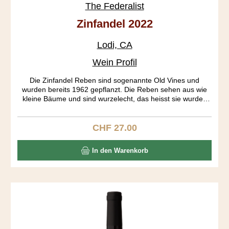
The Federalist
Zinfandel 2022
Lodi, CA
Wein Profil
Die Zinfandel Reben sind sogenannte Old Vines und
wurden bereits 1962 gepflanzt. Die Reben sehen aus wie
kleine Bäume und sind wurzelecht, das heisst sie wurden
nie gepfropft. Die Trauben aus den verschiedenen Blöcken
wurden getrennt fermentiert. Erst am 19. Tag der Gärung
wurden die Traubenhäute entfernt. Der Ausbau fand in
CHF 27.00
Regulärer Preis:
Bourbon Fässern während 18 Monaten statt. Das Resultat
ist ein tiefgründiger Wein mit einem gut strukturierten
In den Warenkorb
Körper, präsentenen Tanninen und einem langen Abgang.