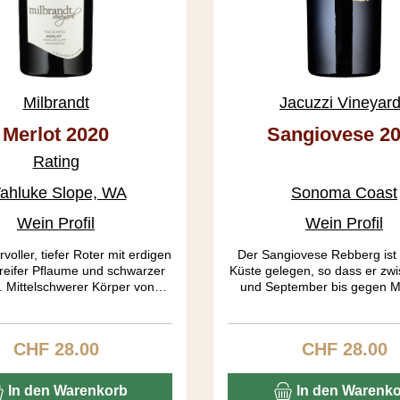
Milbrandt
Jacuzzi Vineyar
Merlot 2020
Sangiovese 2
Rating
ahluke Slope, WA
Sonoma Coast
Wein Profil
Wein Profil
voller, tiefer Roter mit erdigen
Der Sangiovese Rebberg ist
reifer Pflaume und schwarzer
Küste gelegen, so dass er zwi
. Mittelschwerer Körper von
und September bis gegen Mi
 Struktur, tolle Tannine, tiefe
Nebel bedeckt ist. Die Nachmi
 ein fantastischer Gaumen mit
sonnig. Die Wachstumssaison
nd Toast. Ein langer, seidiger
season») wird so gestreckt,
CHF 28.00
CHF 28.00
Regulärer Preis:
Regulärer Pre
Abgang.
Ernte bis Ende Oktober ermög
Resultat sind optimal ausg
Trauben. Die Fermentierun
In den Warenkorb
In den Warenk
lange, da sie auch sponta