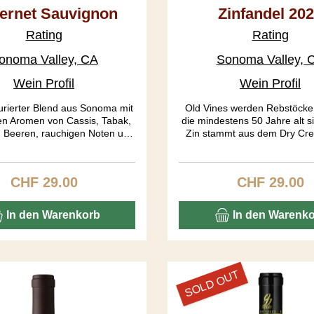
ernet Sauvignon
Zinfandel 20
2021
Rating
Rating
onoma Valley, CA
Sonoma Valley, 
Wein Profil
Wein Profil
turierter Blend aus Sonoma mit
Old Vines werden Rebstöcke
en Aromen von Cassis, Tabak,
die mindestens 50 Jahre alt s
 Beeren, rauchigen Noten und
Zin stammt aus dem Dry Cree
r Tanninbasis. Die Trauben
Viele dieser Stöcke sind soga
 aus den Subappellationen
alt. Durch jahrelanges „head
 River, Dry Creek Valley und
gleichen die Rebstöcke eher
CHF 29.00
CHF 29.00
Regulärer Preis:
Regulärer Pre
Alexander Valley.
Bäumen als dem klassischen
Bewässerung haben diese Stö
nötig, „dry farming“. Die Rebe
In den Warenkorb
In den Warenk
nicht mehr viel, dafür ist die 
konzentriert. Must have 
SOLD OUT