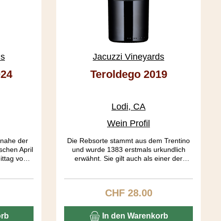
ds
Jacuzzi Vineyards
024
Teroldego 2019
Lodi, CA
Wein Profil
 nahe der
Die Rebsorte stammt aus dem Trentino
schen April
und wurde 1383 erstmals urkundlich
ttag von
erwähnt. Sie gilt auch als einer der
ttage sind
Vorfahren von Syrah und wird noch
 («growing
heute im Trentino, Istrien und Kalifornien
 was eine
angebaut. Auf mich wirkt der Wein wie
CHF 28.00
is:
Regulärer Preis:
licht. Das
eine Urgewalt. Sehr dunkel in der Farbe,
ereifte
geheimnisvoll im Charakter. Ein
g dauert
spezielles Tannin, unglaublich dichte
orb
In den Warenkorb
n, ohne
Aromatik von Brombeer, Kaffee und