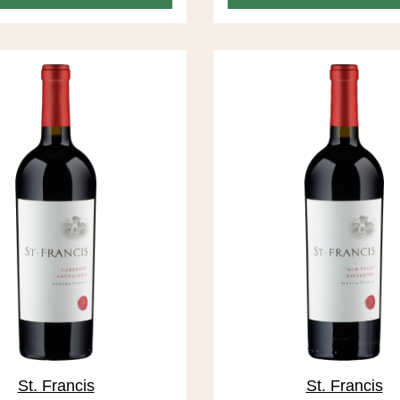
Hefezusatz startet. Der We
wunderbar aromatisch, zei
frischbeerig, rosig, brombe
pilzig. Der Körper ist mittels
Abgang lang und elega
St. Francis
St. Francis