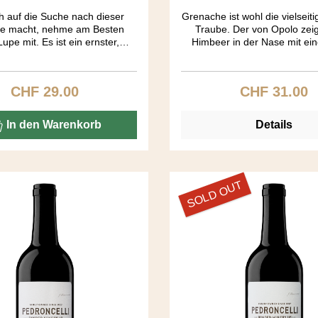
h auf die Suche nach dieser
Grenache ist wohl die vielseit
te macht, nehme am Besten
Traube. Der von Opolo zeig
upe mit. Es ist ein ernster,
Himbeer in der Nase mit ei
lter Wein. Aromen von Kaffee
Caramel und Leder. Im Gaum
okolade dominieren diesen
geschmeidig und leicht, das F
raftvollen Roten. Entdecken Sie
seidig mit Nägeli und Zimt 
CHF 29.00
CHF 31.00
Regulärer Preis:
Regulärer Pre
iesen Ausnahmewein.
Schuss Pfiffigkeit.
In den Warenkorb
Details
SOLD OUT