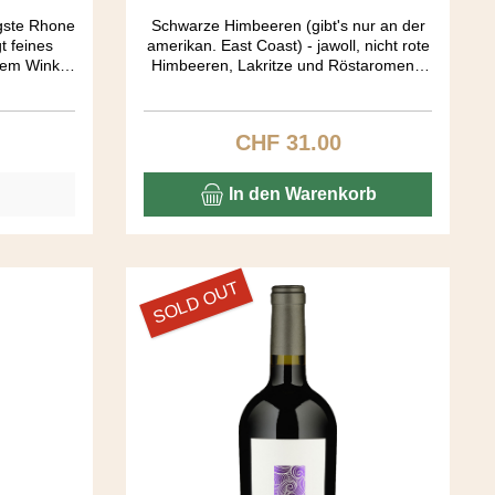
igste Rhone
Schwarze Himbeeren (gibt's nur an der
t feines
amerikan. East Coast) - jawoll, nicht rote
nem Wink
Himbeeren, Lakritze und Röstaromen -
en ist er
spannend vom ersten Nasenstäuber bis
inale ist
zum letzten Gaumenecho. Big body, long
und einem
aftertaste! Die Trauben stammen aus
CHF 31.00
is:
Regulärer Preis:
drei verschieden Rebbergen: Stone Tree
and Candy Mountain Vineyards aus der
Red Mountain AVA bringen die
In den Warenkorb
Röstaromen, der Dutchman Vineyard
aus dem Yakima Valley die Frucht in
diesen Ausnahme Blend.
SOLD OUT