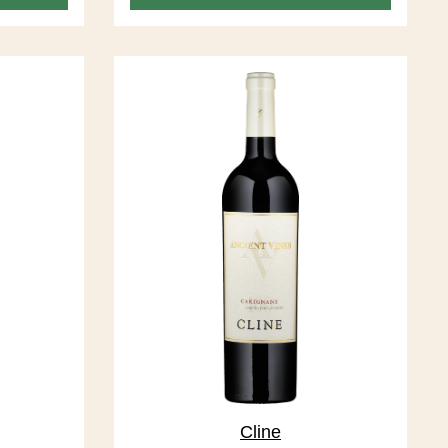
in ist
Gewürzen und eine vibrierende Säure
gt sich
lassen die gefälligen Weine aus den
erig und
Grossverteilern weit hinter sich.
chwer, der
Sensationell zu Lamm.
nt.
Cline