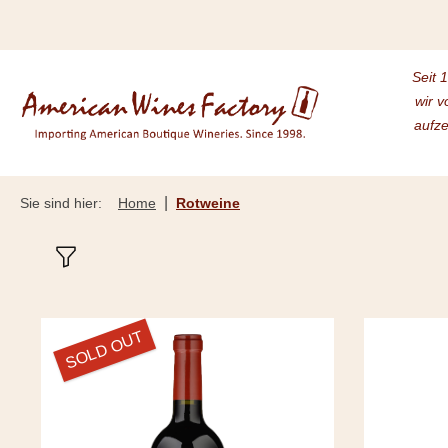
m Hauptinhalt springen
Zur Suche springen
Zur Hauptnavigation springen
Seit 
wir v
aufze
|
Sie sind hier:
Home
Rotweine
SOLD OUT