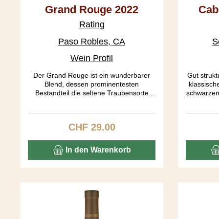
Grand Rouge 2022
Cab
Rating
Paso Robles, CA
S
Wein Profil
Der Grand Rouge ist ein wunderbarer
Gut struk
Blend, dessen prominentesten
klassisch
Bestandteil die seltene Traubensorte
schwarzen
Counoise beisteuert. Die Farbe ist ein
schöne
helleres Kirschrot. In der Nase entfalten
stammen
sich an Port erinnernde Töne, die im
Russian
CHF 29.00
Regulärer Preis:
Gaumen in Caramel und Kirsche
übergehen. Der Köper gefällt mit seiner
mittleren Schwere. Ein Rhone Ranger
In den Warenkorb
aus dem Bilderbuch.