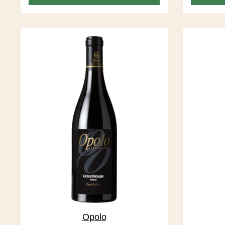
Tannine und Säuren halten sich in
Schach. Kaffee, Cola, Toast, Pflaumen
bilden ein spannendes Aromenrad, das
sich im Abgang ständig dreht.
Opolo