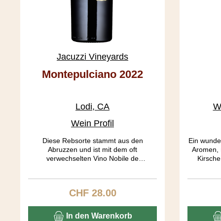
Jacuzzi Vineyards
Montepulciano 2022
Lodi, CA
W
Wein Profil
Diese Rebsorte stammt aus den
Ein wunder
Abruzzen und ist mit dem oft
Aromen, 
verwechselten Vino Nobile de
Kirsche
Montepulciano nicht verwandt. In CA gibt
eleganter
es lediglich eine Handvoll Montepulciano
Säure und
Produzenten. Die Traubenhäute geben
Vanille u
CHF 28.00
Regulärer Preis:
soviel Farbe und Tannine ab, dass
bereits nach 7 Tagen gepresst wird. Der
Wein ist wunderbar ausgewogen, dies
In den Warenkorb
aber auf einem hohen Level. Recht hohe