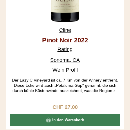
Cline
Pinot Noir 2022
Rating
Sonoma, CA
Wein Profil
Der Lazy C Vineyard ist ca. 7 Km von der Winery entfernt.
Diese Ecke wird auch „Petaluma Gap“ genannt, die sich
durch kühle Küstenwinde auszeichnet, was die Region zu
einen begehrten Pinot Anbaugebiet gemacht hat.
CHF 27.00
Regulärer Preis:
In den Warenkorb