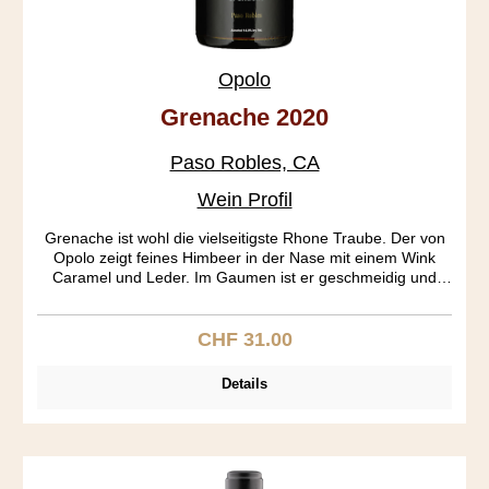
Opolo
Grenache 2020
Paso Robles, CA
Wein Profil
Grenache ist wohl die vielseitigste Rhone Traube. Der von
Opolo zeigt feines Himbeer in der Nase mit einem Wink
Caramel und Leder. Im Gaumen ist er geschmeidig und
leicht, das Finale ist seidig mit Nägeli und Zimt und einem
Schuss Pfiffigkeit.
CHF 31.00
Regulärer Preis:
Details