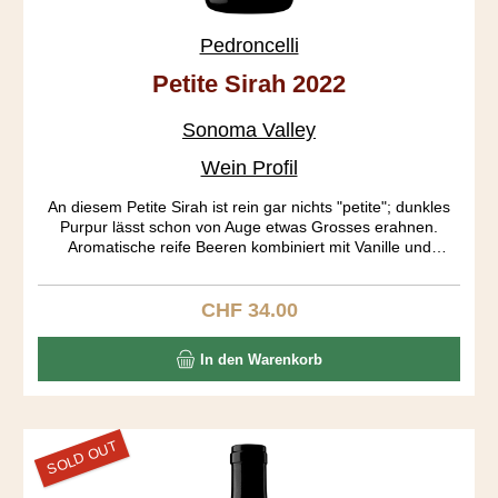
Pedroncelli
Petite Sirah 2022
Sonoma Valley
Wein Profil
An diesem Petite Sirah ist rein gar nichts "petite"; dunkles
Purpur lässt schon von Auge etwas Grosses erahnen.
Aromatische reife Beeren kombiniert mit Vanille und
Gewürzen dominieren in der Nase. Auf dem Gaumen
entwickeln sich Heidelbeer, dunkle Schokolade und Pfeffer.
Full body mit einem gerüttelt Mass an Tanninen und ein
CHF 34.00
Regulärer Preis:
langer Abgang erfreuen den Gaumen. Altert locker noch 10
Jahre.
In den Warenkorb
SOLD OUT