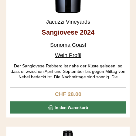
Jacuzzi Vineyards
Sangiovese 2024
Sonoma Coast
Wein Profil
Der Sangiovese Rebberg ist nahe der Küste gelegen, so
dass er zwischen April und September bis gegen Mittag von
Nebel bedeckt ist. Die Nachmittage sind sonnig. Die
Wachstumssaison («growing season») wird so gestreckt,
was eine Ernte bis Ende Oktober ermöglicht. Das Resultat
sind optimal ausgereifte Trauben. Die Fermentierung dauert
CHF 28.00
Regulärer Preis:
lange, da sie auch spontan, ohne Hefezusatz startet. Der
Wein ist wunderbar aromatisch, zeigt sich frischbeerig,
In den Warenkorb
rosig, brombeerig und pilzig. Der Körper ist mittelschwer,
der Abgang lang und elegant.