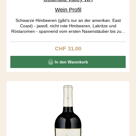
Wein Profil
Schwarze Himbeeren (gibt's nur an der amerikan. East
Coast) - jawoll, nicht rote Himbeeren, Lakritze und
Röstaromen - spannend vom ersten Nasenstäuber bis zum
letzten Gaumenecho. Big body, long aftertaste! Die Trauben
stammen aus drei verschieden Rebbergen: Stone Tree and
Candy Mountain Vineyards aus der Red Mountain AVA
CHF 31.00
Regulärer Preis:
bringen die Röstaromen, der Dutchman Vineyard aus dem
Yakima Valley die Frucht in diesen Ausnahme Blend.
In den Warenkorb