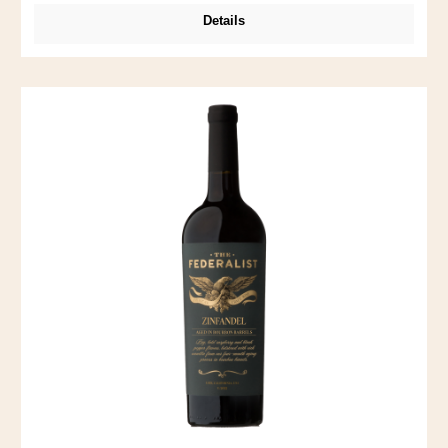
Aromen vermengen sich mit Kaffee und Schoko – gäbe es
Details
die Kategorie "Lady Wine" noch, würde ich Nancy dort
einordnen. Nancy ist übrigens der Vorname von Frau Cline.
Passt wunderbar zu Schwein BBQ.