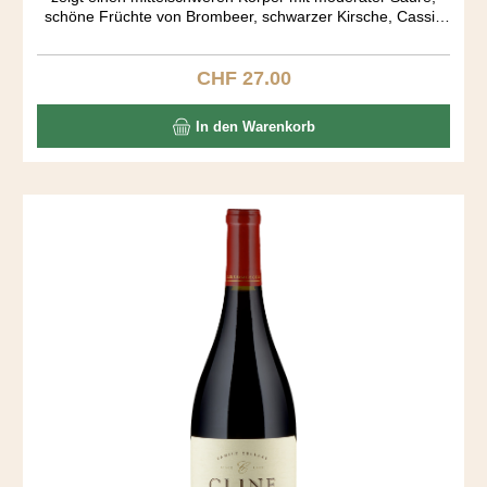
schöne Früchte von Brombeer, schwarzer Kirsche, Cassis
und einen Schuss Zimt. Very easy to drink. Der Ausbau fand
in amerikanischen und französichen Barriquen während 15
Monaten statt.
CHF 27.00
Regulärer Preis:
In den Warenkorb