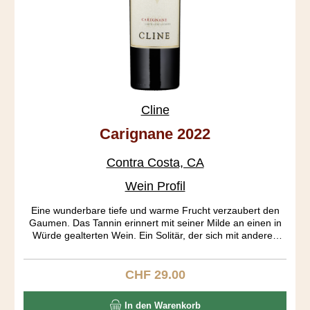
Cline
Carignane 2022
Contra Costa, CA
Wein Profil
Eine wunderbare tiefe und warme Frucht verzaubert den
Gaumen. Das Tannin erinnert mit seiner Milde an einen in
Würde gealterten Wein. Ein Solitär, der sich mit anderen
Rebsorten nur schwer vergleichen lässt. Carignan stammt
aus Aragonien und wird dort auch Mazuelo genannt. Diese
Rebsorte fand im 18. Jahrhundert seine grösste Verbreitung
CHF 29.00
Regulärer Preis:
in Frankreich. Noch heute ist es die Nr. 6 der weltweit
angebauten roten Rebsorten. Die über 100 Jahre alten
In den Warenkorb
Rebstöcke dieses Weins stammen aus dem Oakley