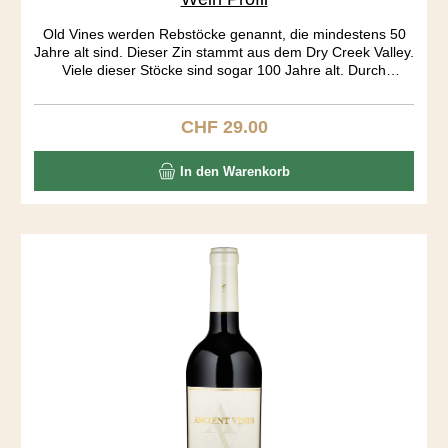
Old Vines werden Rebstöcke genannt, die mindestens 50
Jahre alt sind. Dieser Zin stammt aus dem Dry Creek Valley.
Viele dieser Stöcke sind sogar 100 Jahre alt. Durch
jahrelanges „head pruning“ gleichen die Rebstöcke eher
kleinen Bäumen als dem klassischen Rebstock.
Bewässerung haben diese Stöcke nicht nötig, „dry farming“.
CHF 29.00
Regulärer Preis:
Die Rebe produziert nicht mehr viel, dafür ist die Frucht
sehr konzentriert. Must have wine.
In den Warenkorb