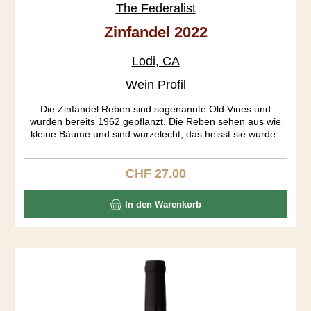
The Federalist
Zinfandel 2022
Lodi, CA
Wein Profil
Die Zinfandel Reben sind sogenannte Old Vines und
wurden bereits 1962 gepflanzt. Die Reben sehen aus wie
kleine Bäume und sind wurzelecht, das heisst sie wurden
nie gepfropft. Die Trauben aus den verschiedenen Blöcken
wurden getrennt fermentiert. Erst am 19. Tag der Gärung
wurden die Traubenhäute entfernt. Der Ausbau fand in
CHF 27.00
Regulärer Preis:
Bourbon Fässern während 18 Monaten statt. Das Resultat
ist ein tiefgründiger Wein mit einem gut strukturierten
In den Warenkorb
Körper, präsentenen Tanninen und einem langen Abgang.