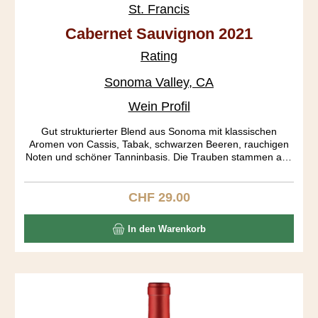
St. Francis
Cabernet Sauvignon 2021
Rating
Sonoma Valley, CA
Wein Profil
Gut strukturierter Blend aus Sonoma mit klassischen
Aromen von Cassis, Tabak, schwarzen Beeren, rauchigen
Noten und schöner Tanninbasis. Die Trauben stammen aus
den Subappellationen Russian River, Dry Creek Valley und
Alexander Valley.
CHF 29.00
Regulärer Preis:
In den Warenkorb