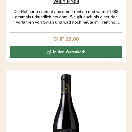
Wein Profil
Die Rebsorte stammt aus dem Trentino und wurde 1383
erstmals urkundlich erwähnt. Sie gilt auch als einer der
Vorfahren von Syrah und wird noch heute im Trentino,
Istrien und Kalifornien angebaut. Auf mich wirkt der Wein
wie eine Urgewalt. Sehr dunkel in der Farbe, geheimnisvoll
im Charakter. Ein spezielles Tannin, unglaublich dichte
CHF 28.00
Regulärer Preis:
Aromatik von Brombeer, Kaffee und Gewürzen und eine
vibrierende Säure lassen die gefälligen Weine aus den
In den Warenkorb
Grossverteilern weit hinter sich. Sensationell zu Lamm.