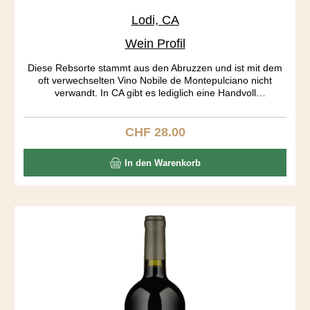
Lodi, CA
Wein Profil
Diese Rebsorte stammt aus den Abruzzen und ist mit dem
oft verwechselten Vino Nobile de Montepulciano nicht
verwandt. In CA gibt es lediglich eine Handvoll
Montepulciano Produzenten. Die Traubenhäute geben
soviel Farbe und Tannine ab, dass bereits nach 7 Tagen
gepresst wird. Der Wein ist wunderbar ausgewogen, dies
CHF 28.00
Regulärer Preis:
aber auf einem hohen Level. Recht hohe Tannine und
Säuren halten sich in Schach. Kaffee, Cola, Toast, Pflaumen
In den Warenkorb
bilden ein spannendes Aromenrad, das sich im Abgang
ständig dreht.