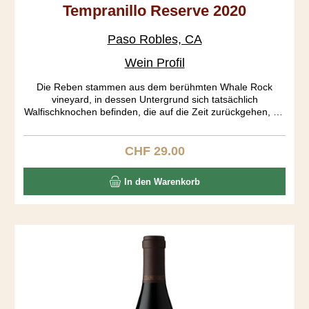
Tempranillo Reserve 2020
Paso Robles, CA
Wein Profil
Die Reben stammen aus dem berühmten Whale Rock
vineyard, in dessen Untergrund sich tatsächlich
Walfischknochen befinden, die auf die Zeit zurückgehen, als
Kalifornien noch im Pazifik lag. Der Rebberg ist gemäss
CCOF organisch zertifiziert. Eine wunderbar helle Frucht
fügt sich in einen mittelschweren Körper ein. Dieser Sipper
CHF 29.00
Regulärer Preis:
bietet den Spaniern eine harte Konkurrenz.
In den Warenkorb