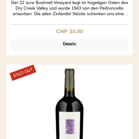
Der 22 acre Bushnell Vineyard liegt im hügeligen Osten des
Dry Creek Valley und wurde 1943 von den Pedroncellis
erworben. Die alten Zinfandel Stöcke schenken uns einen
wundervollen Wein. Spezielle Aromakomposition von
Himbeer, Muskat, Zimt, Toast und Vanille. Grosser Körper.
Auffallend wie trocken dieser Zin ist, der ja üblicherweise
CHF 34.00
Regulärer Preis:
einen Süsston aufweist. "Vineyard Designated" wines
müssen alle aus dem einzeln bezeichneten Rebberg
Details
kommen. Solche Weine haben Kultstatus - so wie der
Pedoncelli Bushnell Zinfandel.
SOLD OUT