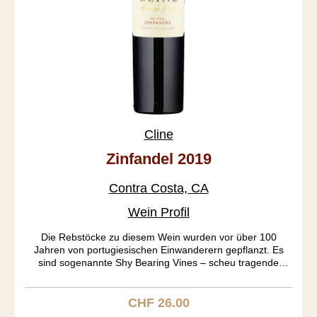
Cline
Zinfandel 2019
Contra Costa, CA
Wein Profil
Die Rebstöcke zu diesem Wein wurden vor über 100
Jahren von portugiesischen Einwanderern gepflanzt. Es
sind sogenannte Shy Bearing Vines – scheu tragende
Rebstöcke, mit wenig Ertrag aber wunderbarer Qualität. Der
Oakley Vineyard war wegen seiner Sandigkeit noch nie von
Phylloxera befallen. Die Tannine sind extra soft. Der Wein
CHF 26.00
Regulärer Preis:
selber ist so fruchtig, wie nur irgend möglich. Erdbeer