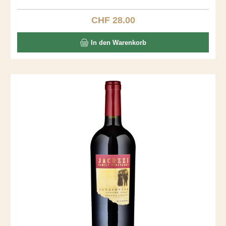
fantastischer Gaumen mit Vanille und Toast. Ein langer,
seidiger Abgang.
CHF 28.00
Regulärer Preis:
In den Warenkorb