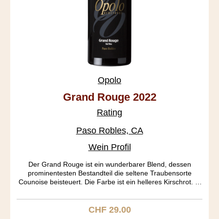
Opolo
Grand Rouge 2022
Rating
Paso Robles, CA
Wein Profil
Der Grand Rouge ist ein wunderbarer Blend, dessen
prominentesten Bestandteil die seltene Traubensorte
Counoise beisteuert. Die Farbe ist ein helleres Kirschrot. In
der Nase entfalten sich an Port erinnernde Töne, die im
Gaumen in Caramel und Kirsche übergehen. Der Köper
gefällt mit seiner mittleren Schwere. Ein Rhone Ranger aus
CHF 29.00
Regulärer Preis:
dem Bilderbuch.