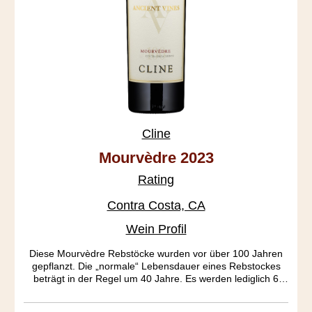
Cline
Mourvèdre 2023
Rating
Contra Costa, CA
Wein Profil
Diese Mourvèdre Rebstöcke wurden vor über 100 Jahren
gepflanzt. Die „normale“ Lebensdauer eines Rebstockes
beträgt in der Regel um 40 Jahre. Es werden lediglich 6
Tonnen Ertrag pro Hektar erzielt. Hauptcharakteristik dieses
Ausnahmeweines ist die ausgeprägte Frucht und das tiefe