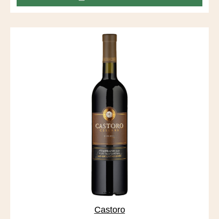
Vineyard, der sich durch tiefe, sandige Böden auszeichnet,
die vom San Joaquin River abgelagert wurden.
Castoro