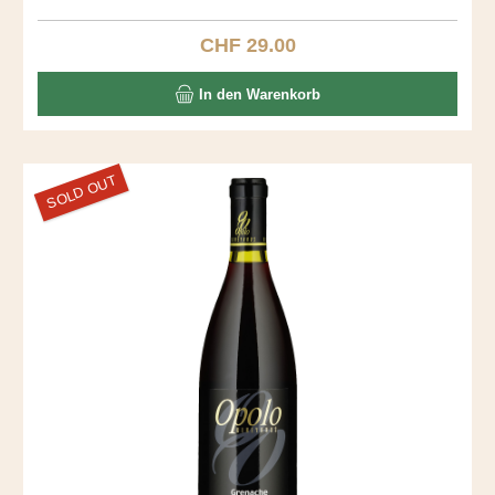
dominieren diesen stillen, kraftvollen Roten. Entdecken Sie
diesen Ausnahmewein.
CHF 29.00
Regulärer Preis:
In den Warenkorb
SOLD OUT