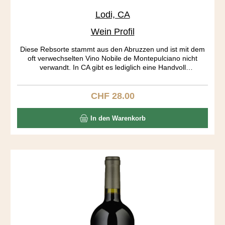
Lodi, CA
Wein Profil
Diese Rebsorte stammt aus den Abruzzen und ist mit dem
oft verwechselten Vino Nobile de Montepulciano nicht
verwandt. In CA gibt es lediglich eine Handvoll
Montepulciano Produzenten. Die Traubenhäute geben
soviel Farbe und Tannine ab, dass bereits nach 7 Tagen
gepresst wird. Der Wein ist wunderbar ausgewogen, dies
CHF 28.00
Regulärer Preis:
aber auf einem hohen Level. Recht hohe Tannine und
Säuren halten sich in Schach. Kaffee, Cola, Toast, Pflaumen
In den Warenkorb
bilden ein spannendes Aromenrad, das sich im Abgang
ständig dreht.