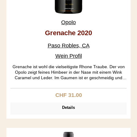
Opolo
Grenache 2020
Paso Robles, CA
Wein Profil
Grenache ist wohl die vielseitigste Rhone Traube. Der von
Opolo zeigt feines Himbeer in der Nase mit einem Wink
Caramel und Leder. Im Gaumen ist er geschmeidig und
leicht, das Finale ist seidig mit Nägeli und Zimt und einem
Schuss Pfiffigkeit.
CHF 31.00
Regulärer Preis:
Details