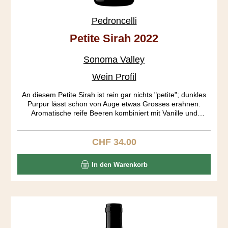
Pedroncelli
Petite Sirah 2022
Sonoma Valley
Wein Profil
An diesem Petite Sirah ist rein gar nichts "petite"; dunkles
Purpur lässt schon von Auge etwas Grosses erahnen.
Aromatische reife Beeren kombiniert mit Vanille und
Gewürzen dominieren in der Nase. Auf dem Gaumen
entwickeln sich Heidelbeer, dunkle Schokolade und Pfeffer.
Full body mit einem gerüttelt Mass an Tanninen und ein
CHF 34.00
Regulärer Preis:
langer Abgang erfreuen den Gaumen. Altert locker noch 10
Jahre.
In den Warenkorb