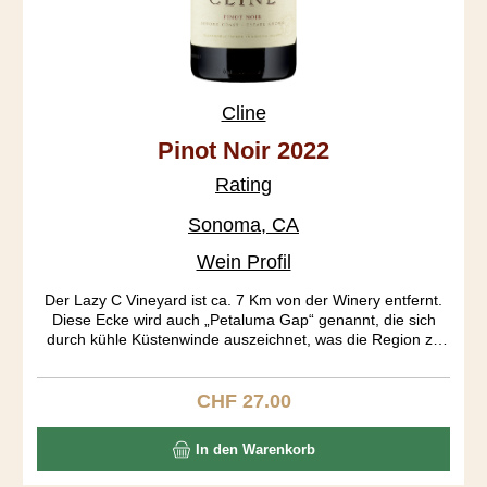
Cline
Pinot Noir 2022
Rating
Sonoma, CA
Wein Profil
Der Lazy C Vineyard ist ca. 7 Km von der Winery entfernt.
Diese Ecke wird auch „Petaluma Gap“ genannt, die sich
durch kühle Küstenwinde auszeichnet, was die Region zu
einen begehrten Pinot Anbaugebiet gemacht hat.
CHF 27.00
Regulärer Preis:
In den Warenkorb