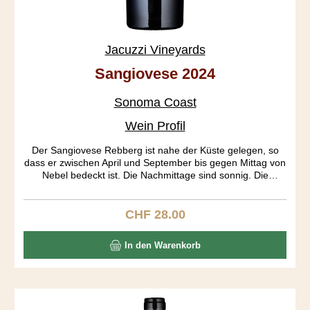
Jacuzzi Vineyards
Sangiovese 2024
Sonoma Coast
Wein Profil
Der Sangiovese Rebberg ist nahe der Küste gelegen, so
dass er zwischen April und September bis gegen Mittag von
Nebel bedeckt ist. Die Nachmittage sind sonnig. Die
Wachstumssaison («growing season») wird so gestreckt,
was eine Ernte bis Ende Oktober ermöglicht. Das Resultat
sind optimal ausgereifte Trauben. Die Fermentierung dauert
CHF 28.00
Regulärer Preis:
lange, da sie auch spontan, ohne Hefezusatz startet. Der
Wein ist wunderbar aromatisch, zeigt sich frischbeerig,
In den Warenkorb
rosig, brombeerig und pilzig. Der Körper ist mittelschwer,
der Abgang lang und elegant.