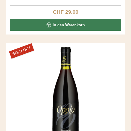
dominieren diesen stillen, kraftvollen Roten. Entdecken Sie
diesen Ausnahmewein.
CHF 29.00
Regulärer Preis:
In den Warenkorb
SOLD OUT