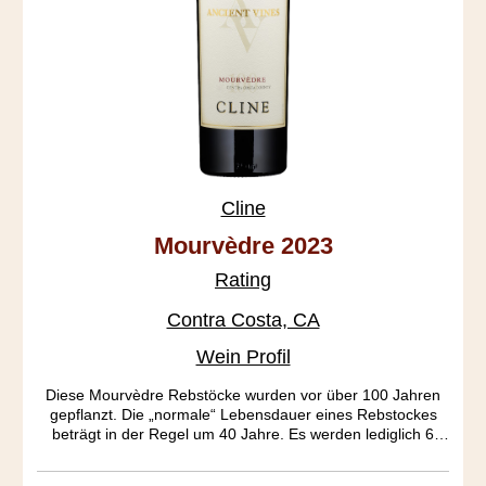
Cline
Mourvèdre 2023
Rating
Contra Costa, CA
Wein Profil
Diese Mourvèdre Rebstöcke wurden vor über 100 Jahren
gepflanzt. Die „normale“ Lebensdauer eines Rebstockes
beträgt in der Regel um 40 Jahre. Es werden lediglich 6
Tonnen Ertrag pro Hektar erzielt. Hauptcharakteristik dieses
Ausnahmeweines ist die ausgeprägte Frucht und das tiefe