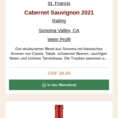
St. Francis
Cabernet Sauvignon 2021
Rating
Sonoma Valley, CA
Wein Profil
Gut strukturierter Blend aus Sonoma mit klassischen
Aromen von Cassis, Tabak, schwarzen Beeren, rauchigen
Noten und schöner Tanninbasis. Die Trauben stammen aus
den Subappellationen Russian River, Dry Creek Valley und
Alexander Valley.
CHF 29.00
Regulärer Preis:
In den Warenkorb