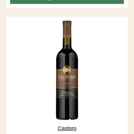
Vineyard, der sich durch tiefe, sandige Böden auszeichnet,
die vom San Joaquin River abgelagert wurden.
Castoro