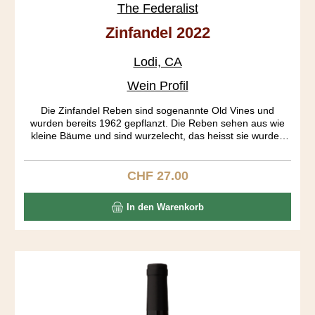
The Federalist
Zinfandel 2022
Lodi, CA
Wein Profil
Die Zinfandel Reben sind sogenannte Old Vines und
wurden bereits 1962 gepflanzt. Die Reben sehen aus wie
kleine Bäume und sind wurzelecht, das heisst sie wurden
nie gepfropft. Die Trauben aus den verschiedenen Blöcken
wurden getrennt fermentiert. Erst am 19. Tag der Gärung
wurden die Traubenhäute entfernt. Der Ausbau fand in
CHF 27.00
Regulärer Preis:
Bourbon Fässern während 18 Monaten statt. Das Resultat
ist ein tiefgründiger Wein mit einem gut strukturierten
In den Warenkorb
Körper, präsentenen Tanninen und einem langen Abgang.