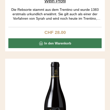
Wein Profil
Die Rebsorte stammt aus dem Trentino und wurde 1383
erstmals urkundlich erwähnt. Sie gilt auch als einer der
Vorfahren von Syrah und wird noch heute im Trentino,
Istrien und Kalifornien angebaut. Auf mich wirkt der Wein
wie eine Urgewalt. Sehr dunkel in der Farbe, geheimnisvoll
im Charakter. Ein spezielles Tannin, unglaublich dichte
CHF 28.00
Regulärer Preis:
Aromatik von Brombeer, Kaffee und Gewürzen und eine
vibrierende Säure lassen die gefälligen Weine aus den
In den Warenkorb
Grossverteilern weit hinter sich. Sensationell zu Lamm.