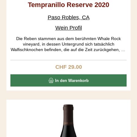
Tempranillo Reserve 2020
Paso Robles, CA
Wein Profil
Die Reben stammen aus dem berühmten Whale Rock
vineyard, in dessen Untergrund sich tatsächlich
Walfischknochen befinden, die auf die Zeit zurückgehen, als
Kalifornien noch im Pazifik lag. Der Rebberg ist gemäss
CCOF organisch zertifiziert. Eine wunderbar helle Frucht
fügt sich in einen mittelschweren Körper ein. Dieser Sipper
CHF 29.00
Regulärer Preis:
bietet den Spaniern eine harte Konkurrenz.
In den Warenkorb