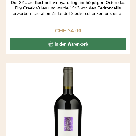
Der 22 acre Bushnell Vineyard liegt im hügeligen Osten des
Dry Creek Valley und wurde 1943 von den Pedroncellis
erworben. Die alten Zinfandel Stöcke schenken uns einen
wundervollen Wein. Spezielle Aromakomposition von
Himbeer, Muskat, Zimt, Toast und Vanille. Grosser Körper.
Auffallend wie trocken dieser Zin ist, der ja üblicherweise
CHF 34.00
Regulärer Preis:
einen Süsston aufweist. "Vineyard Designated" wines
müssen alle aus dem einzeln bezeichneten Rebberg
In den Warenkorb
kommen. Solche Weine haben Kultstatus - so wie der
Pedoncelli Bushnell Zinfandel.