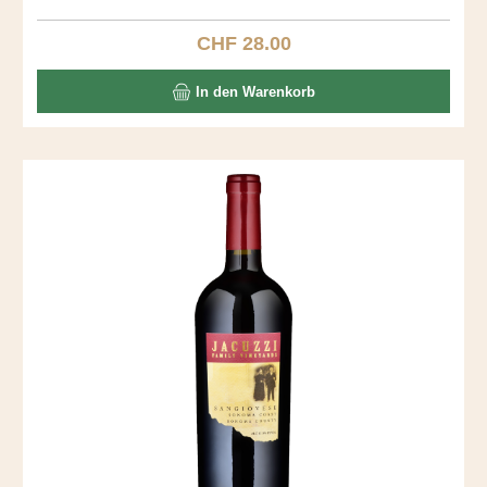
fantastischer Gaumen mit Vanille und Toast. Ein langer,
seidiger Abgang.
CHF 28.00
Regulärer Preis:
In den Warenkorb