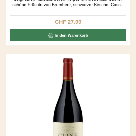
schöne Früchte von Brombeer, schwarzer Kirsche, Cassis
und einen Schuss Zimt. Very easy to drink. Der Ausbau fand
in amerikanischen und französichen Barriquen während 15
Monaten statt.
CHF 27.00
Regulärer Preis:
In den Warenkorb