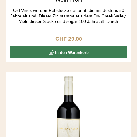
Old Vines werden Rebstöcke genannt, die mindestens 50
Jahre alt sind. Dieser Zin stammt aus dem Dry Creek Valley.
Viele dieser Stöcke sind sogar 100 Jahre alt. Durch
jahrelanges „head pruning“ gleichen die Rebstöcke eher
kleinen Bäumen als dem klassischen Rebstock.
Bewässerung haben diese Stöcke nicht nötig, „dry farming“.
CHF 29.00
Regulärer Preis:
Die Rebe produziert nicht mehr viel, dafür ist die Frucht
sehr konzentriert. Must have wine.
In den Warenkorb