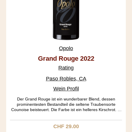
Opolo
Grand Rouge 2022
Rating
Paso Robles, CA
Wein Profil
Der Grand Rouge ist ein wunderbarer Blend, dessen
prominentesten Bestandteil die seltene Traubensorte
Counoise beisteuert. Die Farbe ist ein helleres Kirschrot. In
der Nase entfalten sich an Port erinnernde Töne, die im
Gaumen in Caramel und Kirsche übergehen. Der Köper
gefällt mit seiner mittleren Schwere. Ein Rhone Ranger aus
CHF 29.00
Regulärer Preis:
dem Bilderbuch.