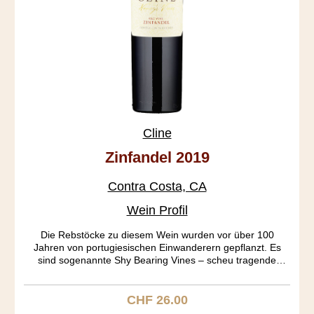
Cline
Zinfandel 2019
Contra Costa, CA
Wein Profil
Die Rebstöcke zu diesem Wein wurden vor über 100
Jahren von portugiesischen Einwanderern gepflanzt. Es
sind sogenannte Shy Bearing Vines – scheu tragende
Rebstöcke, mit wenig Ertrag aber wunderbarer Qualität. Der
Oakley Vineyard war wegen seiner Sandigkeit noch nie von
Phylloxera befallen. Die Tannine sind extra soft. Der Wein
CHF 26.00
Regulärer Preis:
selber ist so fruchtig, wie nur irgend möglich. Erdbeer