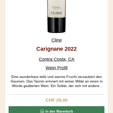
Cline
Carignane 2022
Contra Costa, CA
Wein Profil
Eine wunderbare tiefe und warme Frucht verzaubert den
Gaumen. Das Tannin erinnert mit seiner Milde an einen in
Würde gealterten Wein. Ein Solitär, der sich mit anderen
Rebsorten nur schwer vergleichen lässt. Carignan stammt
aus Aragonien und wird dort auch Mazuelo genannt. Diese
Rebsorte fand im 18. Jahrhundert seine grösste Verbreitung
CHF 29.00
Regulärer Preis:
in Frankreich. Noch heute ist es die Nr. 6 der weltweit
angebauten roten Rebsorten. Die über 100 Jahre alten
In den Warenkorb
Rebstöcke dieses Weins stammen aus dem Oakley