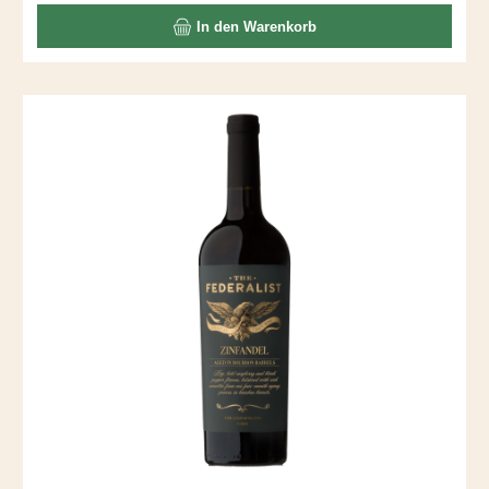
Aromen vermengen sich mit Kaffee und Schoko – gäbe es
In den Warenkorb
die Kategorie "Lady Wine" noch, würde ich Nancy dort
einordnen. Nancy ist übrigens der Vorname von Frau Cline.
Passt wunderbar zu Schwein BBQ.