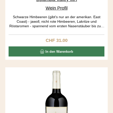
Wein Profil
Schwarze Himbeeren (gibt's nur an der amerikan. East
Coast) - jawoll, nicht rote Himbeeren, Lakritze und
Röstaromen - spannend vom ersten Nasenstäuber bis zum
letzten Gaumenecho. Big body, long aftertaste! Die Trauben
stammen aus drei verschieden Rebbergen: Stone Tree and
Candy Mountain Vineyards aus der Red Mountain AVA
CHF 31.00
Regulärer Preis:
bringen die Röstaromen, der Dutchman Vineyard aus dem
Yakima Valley die Frucht in diesen Ausnahme Blend.
In den Warenkorb