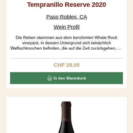
Tempranillo Reserve 2020
Paso Robles, CA
Wein Profil
Die Reben stammen aus dem berühmten Whale Rock
vineyard, in dessen Untergrund sich tatsächlich
Walfischknochen befinden, die auf die Zeit zurückgehen, als
Kalifornien noch im Pazifik lag. Der Rebberg ist gemäss
CCOF organisch zertifiziert. Eine wunderbar helle Frucht
fügt sich in einen mittelschweren Körper ein. Dieser Sipper
CHF 29.00
Regulärer Preis:
bietet den Spaniern eine harte Konkurrenz.
In den Warenkorb