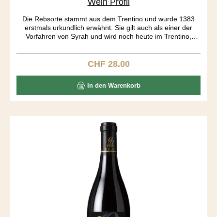
Wein Profil
Die Rebsorte stammt aus dem Trentino und wurde 1383
erstmals urkundlich erwähnt. Sie gilt auch als einer der
Vorfahren von Syrah und wird noch heute im Trentino,
Istrien und Kalifornien angebaut. Auf mich wirkt der Wein
wie eine Urgewalt. Sehr dunkel in der Farbe, geheimnisvoll
im Charakter. Ein spezielles Tannin, unglaublich dichte
CHF 28.00
Regulärer Preis:
Aromatik von Brombeer, Kaffee und Gewürzen und eine
vibrierende Säure lassen die gefälligen Weine aus den
In den Warenkorb
Grossverteilern weit hinter sich. Sensationell zu Lamm.