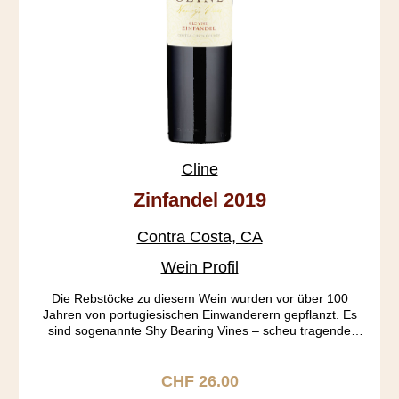
Cline
Zinfandel 2019
Contra Costa, CA
Wein Profil
Die Rebstöcke zu diesem Wein wurden vor über 100
Jahren von portugiesischen Einwanderern gepflanzt. Es
sind sogenannte Shy Bearing Vines – scheu tragende
Rebstöcke, mit wenig Ertrag aber wunderbarer Qualität. Der
Oakley Vineyard war wegen seiner Sandigkeit noch nie von
Phylloxera befallen. Die Tannine sind extra soft. Der Wein
CHF 26.00
Regulärer Preis:
selber ist so fruchtig, wie nur irgend möglich. Erdbeer