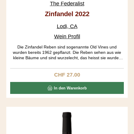
The Federalist
Zinfandel 2022
Lodi, CA
Wein Profil
Die Zinfandel Reben sind sogenannte Old Vines und
wurden bereits 1962 gepflanzt. Die Reben sehen aus wie
kleine Bäume und sind wurzelecht, das heisst sie wurden
nie gepfropft. Die Trauben aus den verschiedenen Blöcken
wurden getrennt fermentiert. Erst am 19. Tag der Gärung
wurden die Traubenhäute entfernt. Der Ausbau fand in
CHF 27.00
Regulärer Preis:
Bourbon Fässern während 18 Monaten statt. Das Resultat
ist ein tiefgründiger Wein mit einem gut strukturierten
In den Warenkorb
Körper, präsentenen Tanninen und einem langen Abgang.