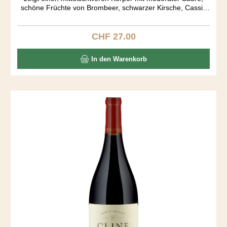
schöne Früchte von Brombeer, schwarzer Kirsche, Cassis
und einen Schuss Zimt. Very easy to drink. Der Ausbau fand
in amerikanischen und französichen Barriquen während 15
Monaten statt.
CHF 27.00
Regulärer Preis:
In den Warenkorb