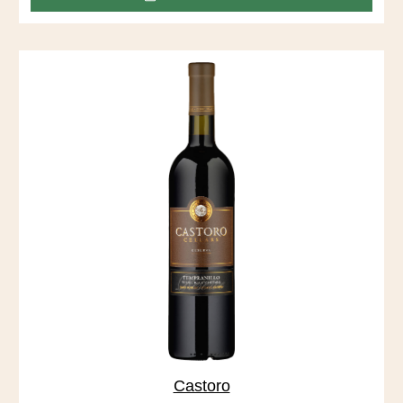
Vineyard, der sich durch tiefe, sandige Böden auszeichnet,
die vom San Joaquin River abgelagert wurden.
Castoro