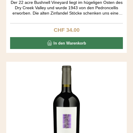
Der 22 acre Bushnell Vineyard liegt im hügeligen Osten des
Dry Creek Valley und wurde 1943 von den Pedroncellis
erworben. Die alten Zinfandel Stöcke schenken uns einen
wundervollen Wein. Spezielle Aromakomposition von
Himbeer, Muskat, Zimt, Toast und Vanille. Grosser Körper.
Auffallend wie trocken dieser Zin ist, der ja üblicherweise
CHF 34.00
Regulärer Preis:
einen Süsston aufweist. "Vineyard Designated" wines
müssen alle aus dem einzeln bezeichneten Rebberg
In den Warenkorb
kommen. Solche Weine haben Kultstatus - so wie der
Pedoncelli Bushnell Zinfandel.