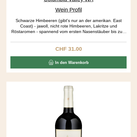
Wein Profil
Schwarze Himbeeren (gibt's nur an der amerikan. East
Coast) - jawoll, nicht rote Himbeeren, Lakritze und
Röstaromen - spannend vom ersten Nasenstäuber bis zum
letzten Gaumenecho. Big body, long aftertaste! Die Trauben
stammen aus drei verschieden Rebbergen: Stone Tree and
Candy Mountain Vineyards aus der Red Mountain AVA
CHF 31.00
Regulärer Preis:
bringen die Röstaromen, der Dutchman Vineyard aus dem
Yakima Valley die Frucht in diesen Ausnahme Blend.
In den Warenkorb