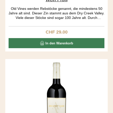
Old Vines werden Rebstöcke genannt, die mindestens 50
Jahre alt sind. Dieser Zin stammt aus dem Dry Creek Valley.
Viele dieser Stöcke sind sogar 100 Jahre alt. Durch
jahrelanges „head pruning“ gleichen die Rebstöcke eher
kleinen Bäumen als dem klassischen Rebstock.
Bewässerung haben diese Stöcke nicht nötig, „dry farming“.
CHF 29.00
Regulärer Preis:
Die Rebe produziert nicht mehr viel, dafür ist die Frucht
sehr konzentriert. Must have wine.
In den Warenkorb