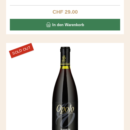
dominieren diesen stillen, kraftvollen Roten. Entdecken Sie
diesen Ausnahmewein.
CHF 29.00
Regulärer Preis:
In den Warenkorb
SOLD OUT