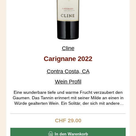
Cline
Carignane 2022
Contra Costa, CA
Wein Profil
Eine wunderbare tiefe und warme Frucht verzaubert den
Gaumen. Das Tannin erinnert mit seiner Milde an einen in
Würde gealterten Wein. Ein Solitär, der sich mit anderen
Rebsorten nur schwer vergleichen lässt. Carignan stammt
aus Aragonien und wird dort auch Mazuelo genannt. Diese
Rebsorte fand im 18. Jahrhundert seine grösste Verbreitung
CHF 29.00
Regulärer Preis:
in Frankreich. Noch heute ist es die Nr. 6 der weltweit
angebauten roten Rebsorten. Die über 100 Jahre alten
In den Warenkorb
Rebstöcke dieses Weins stammen aus dem Oakley