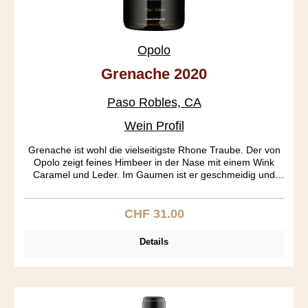
Opolo
Grenache 2020
Paso Robles, CA
Wein Profil
Grenache ist wohl die vielseitigste Rhone Traube. Der von
Opolo zeigt feines Himbeer in der Nase mit einem Wink
Caramel und Leder. Im Gaumen ist er geschmeidig und
leicht, das Finale ist seidig mit Nägeli und Zimt und einem
Schuss Pfiffigkeit.
CHF 31.00
Regulärer Preis:
Details