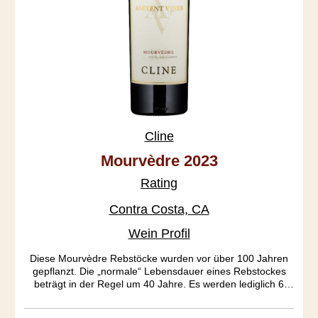
Cline
Mourvèdre 2023
Rating
Contra Costa, CA
Wein Profil
Diese Mourvèdre Rebstöcke wurden vor über 100 Jahren
gepflanzt. Die „normale“ Lebensdauer eines Rebstockes
beträgt in der Regel um 40 Jahre. Es werden lediglich 6
Tonnen Ertrag pro Hektar erzielt. Hauptcharakteristik dieses
Ausnahmeweines ist die ausgeprägte Frucht und das tiefe