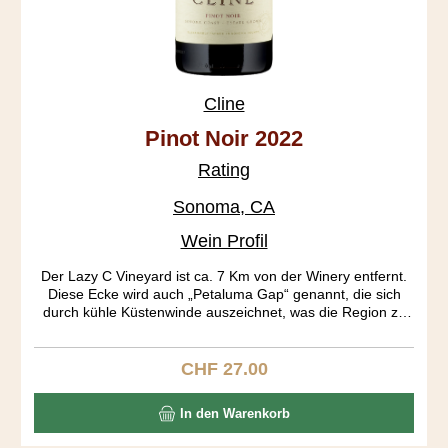
Cline
Pinot Noir 2022
Rating
Sonoma, CA
Wein Profil
Der Lazy C Vineyard ist ca. 7 Km von der Winery entfernt.
Diese Ecke wird auch „Petaluma Gap“ genannt, die sich
durch kühle Küstenwinde auszeichnet, was die Region zu
einen begehrten Pinot Anbaugebiet gemacht hat.
CHF 27.00
Regulärer Preis:
In den Warenkorb