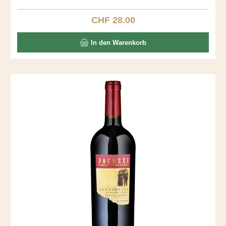
fantastischer Gaumen mit Vanille und Toast. Ein langer,
seidiger Abgang.
CHF 28.00
Regulärer Preis:
In den Warenkorb