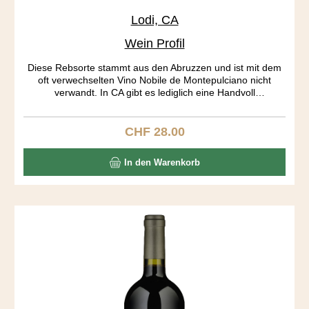
Lodi, CA
Wein Profil
Diese Rebsorte stammt aus den Abruzzen und ist mit dem
oft verwechselten Vino Nobile de Montepulciano nicht
verwandt. In CA gibt es lediglich eine Handvoll
Montepulciano Produzenten. Die Traubenhäute geben
soviel Farbe und Tannine ab, dass bereits nach 7 Tagen
gepresst wird. Der Wein ist wunderbar ausgewogen, dies
CHF 28.00
Regulärer Preis:
aber auf einem hohen Level. Recht hohe Tannine und
Säuren halten sich in Schach. Kaffee, Cola, Toast, Pflaumen
In den Warenkorb
bilden ein spannendes Aromenrad, das sich im Abgang
ständig dreht.