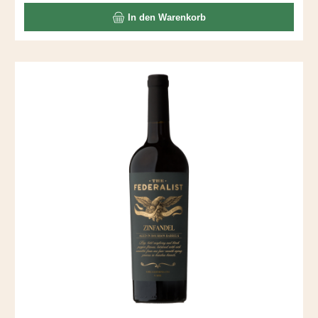
Aromen vermengen sich mit Kaffee und Schoko – gäbe es
In den Warenkorb
die Kategorie "Lady Wine" noch, würde ich Nancy dort
einordnen. Nancy ist übrigens der Vorname von Frau Cline.
Passt wunderbar zu Schwein BBQ.