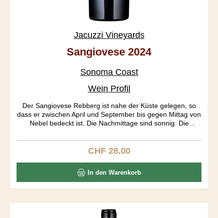
Jacuzzi Vineyards
Sangiovese 2024
Sonoma Coast
Wein Profil
Der Sangiovese Rebberg ist nahe der Küste gelegen, so
dass er zwischen April und September bis gegen Mittag von
Nebel bedeckt ist. Die Nachmittage sind sonnig. Die
Wachstumssaison («growing season») wird so gestreckt,
was eine Ernte bis Ende Oktober ermöglicht. Das Resultat
sind optimal ausgereifte Trauben. Die Fermentierung dauert
CHF 28.00
Regulärer Preis:
lange, da sie auch spontan, ohne Hefezusatz startet. Der
Wein ist wunderbar aromatisch, zeigt sich frischbeerig,
In den Warenkorb
rosig, brombeerig und pilzig. Der Körper ist mittelschwer,
der Abgang lang und elegant.