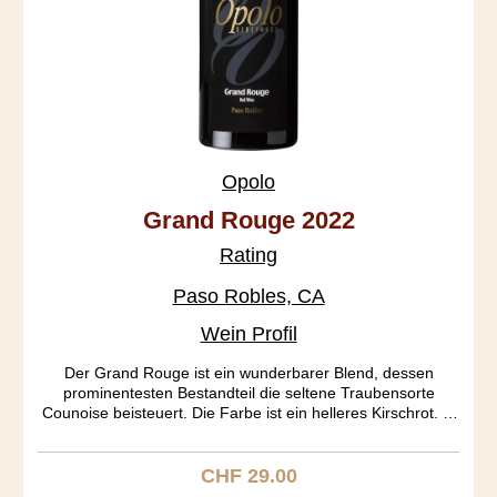
Opolo
Grand Rouge 2022
Rating
Paso Robles, CA
Wein Profil
Der Grand Rouge ist ein wunderbarer Blend, dessen
prominentesten Bestandteil die seltene Traubensorte
Counoise beisteuert. Die Farbe ist ein helleres Kirschrot. In
der Nase entfalten sich an Port erinnernde Töne, die im
Gaumen in Caramel und Kirsche übergehen. Der Köper
gefällt mit seiner mittleren Schwere. Ein Rhone Ranger aus
CHF 29.00
Regulärer Preis:
dem Bilderbuch.