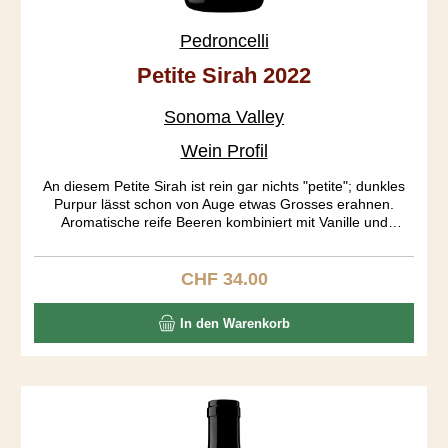
Pedroncelli
Petite Sirah 2022
Sonoma Valley
Wein Profil
An diesem Petite Sirah ist rein gar nichts "petite"; dunkles
Purpur lässt schon von Auge etwas Grosses erahnen.
Aromatische reife Beeren kombiniert mit Vanille und
Gewürzen dominieren in der Nase. Auf dem Gaumen
entwickeln sich Heidelbeer, dunkle Schokolade und Pfeffer.
Full body mit einem gerüttelt Mass an Tanninen und ein
CHF 34.00
Regulärer Preis:
langer Abgang erfreuen den Gaumen. Altert locker noch 10
Jahre.
In den Warenkorb