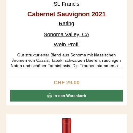
St. Francis
Cabernet Sauvignon 2021
Rating
Sonoma Valley, CA
Wein Profil
Gut strukturierter Blend aus Sonoma mit klassischen
Aromen von Cassis, Tabak, schwarzen Beeren, rauchigen
Noten und schöner Tanninbasis. Die Trauben stammen aus
den Subappellationen Russian River, Dry Creek Valley und
Alexander Valley.
CHF 29.00
Regulärer Preis:
In den Warenkorb