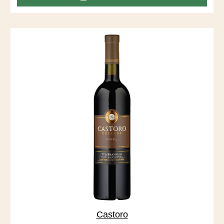
Vineyard, der sich durch tiefe, sandige Böden auszeichnet,
die vom San Joaquin River abgelagert wurden.
Castoro