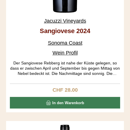
Jacuzzi Vineyards
Sangiovese 2024
Sonoma Coast
Wein Profil
Der Sangiovese Rebberg ist nahe der Küste gelegen, so
dass er zwischen April und September bis gegen Mittag von
Nebel bedeckt ist. Die Nachmittage sind sonnig. Die
Wachstumssaison («growing season») wird so gestreckt,
was eine Ernte bis Ende Oktober ermöglicht. Das Resultat
sind optimal ausgereifte Trauben. Die Fermentierung dauert
CHF 28.00
Regulärer Preis:
lange, da sie auch spontan, ohne Hefezusatz startet. Der
Wein ist wunderbar aromatisch, zeigt sich frischbeerig,
In den Warenkorb
rosig, brombeerig und pilzig. Der Körper ist mittelschwer,
der Abgang lang und elegant.