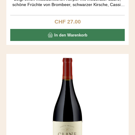
schöne Früchte von Brombeer, schwarzer Kirsche, Cassis
und einen Schuss Zimt. Very easy to drink. Der Ausbau fand
in amerikanischen und französichen Barriquen während 15
Monaten statt.
CHF 27.00
Regulärer Preis:
In den Warenkorb