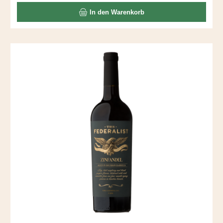
Aromen vermengen sich mit Kaffee und Schoko – gäbe es
In den Warenkorb
die Kategorie "Lady Wine" noch, würde ich Nancy dort
einordnen. Nancy ist übrigens der Vorname von Frau Cline.
Passt wunderbar zu Schwein BBQ.