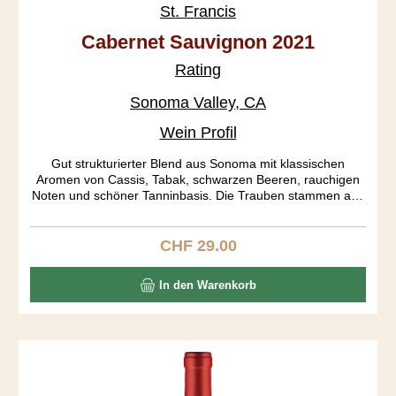
St. Francis
Cabernet Sauvignon 2021
Rating
Sonoma Valley, CA
Wein Profil
Gut strukturierter Blend aus Sonoma mit klassischen
Aromen von Cassis, Tabak, schwarzen Beeren, rauchigen
Noten und schöner Tanninbasis. Die Trauben stammen aus
den Subappellationen Russian River, Dry Creek Valley und
Alexander Valley.
CHF 29.00
Regulärer Preis:
In den Warenkorb