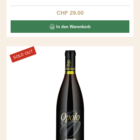
dominieren diesen stillen, kraftvollen Roten. Entdecken Sie
diesen Ausnahmewein.
CHF 29.00
Regulärer Preis:
In den Warenkorb
SOLD OUT