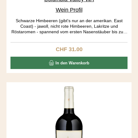
Wein Profil
Schwarze Himbeeren (gibt's nur an der amerikan. East
Coast) - jawoll, nicht rote Himbeeren, Lakritze und
Röstaromen - spannend vom ersten Nasenstäuber bis zum
letzten Gaumenecho. Big body, long aftertaste! Die Trauben
stammen aus drei verschieden Rebbergen: Stone Tree and
Candy Mountain Vineyards aus der Red Mountain AVA
CHF 31.00
Regulärer Preis:
bringen die Röstaromen, der Dutchman Vineyard aus dem
Yakima Valley die Frucht in diesen Ausnahme Blend.
In den Warenkorb