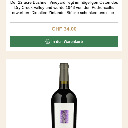
Der 22 acre Bushnell Vineyard liegt im hügeligen Osten des
Dry Creek Valley und wurde 1943 von den Pedroncellis
erworben. Die alten Zinfandel Stöcke schenken uns einen
wundervollen Wein. Spezielle Aromakomposition von
Himbeer, Muskat, Zimt, Toast und Vanille. Grosser Körper.
Auffallend wie trocken dieser Zin ist, der ja üblicherweise
CHF 34.00
Regulärer Preis:
einen Süsston aufweist. "Vineyard Designated" wines
müssen alle aus dem einzeln bezeichneten Rebberg
In den Warenkorb
kommen. Solche Weine haben Kultstatus - so wie der
Pedoncelli Bushnell Zinfandel.