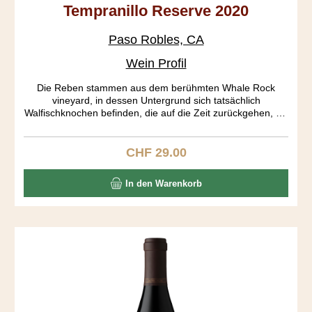
Tempranillo Reserve 2020
Paso Robles, CA
Wein Profil
Die Reben stammen aus dem berühmten Whale Rock
vineyard, in dessen Untergrund sich tatsächlich
Walfischknochen befinden, die auf die Zeit zurückgehen, als
Kalifornien noch im Pazifik lag. Der Rebberg ist gemäss
CCOF organisch zertifiziert. Eine wunderbar helle Frucht
fügt sich in einen mittelschweren Körper ein. Dieser Sipper
CHF 29.00
Regulärer Preis:
bietet den Spaniern eine harte Konkurrenz.
In den Warenkorb