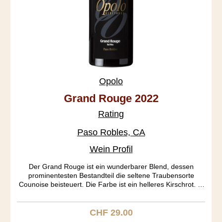
Opolo
Grand Rouge 2022
Rating
Paso Robles, CA
Wein Profil
Der Grand Rouge ist ein wunderbarer Blend, dessen
prominentesten Bestandteil die seltene Traubensorte
Counoise beisteuert. Die Farbe ist ein helleres Kirschrot. In
der Nase entfalten sich an Port erinnernde Töne, die im
Gaumen in Caramel und Kirsche übergehen. Der Köper
gefällt mit seiner mittleren Schwere. Ein Rhone Ranger aus
CHF 29.00
Regulärer Preis:
dem Bilderbuch.