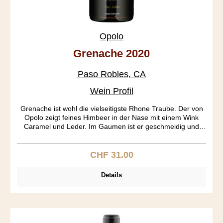
Opolo
Grenache 2020
Paso Robles, CA
Wein Profil
Grenache ist wohl die vielseitigste Rhone Traube. Der von
Opolo zeigt feines Himbeer in der Nase mit einem Wink
Caramel und Leder. Im Gaumen ist er geschmeidig und
leicht, das Finale ist seidig mit Nägeli und Zimt und einem
Schuss Pfiffigkeit.
CHF 31.00
Regulärer Preis:
Details