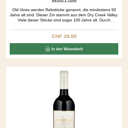
Old Vines werden Rebstöcke genannt, die mindestens 50
Jahre alt sind. Dieser Zin stammt aus dem Dry Creek Valley.
Viele dieser Stöcke sind sogar 100 Jahre alt. Durch
jahrelanges „head pruning“ gleichen die Rebstöcke eher
kleinen Bäumen als dem klassischen Rebstock.
Bewässerung haben diese Stöcke nicht nötig, „dry farming“.
CHF 29.00
Regulärer Preis:
Die Rebe produziert nicht mehr viel, dafür ist die Frucht
sehr konzentriert. Must have wine.
In den Warenkorb