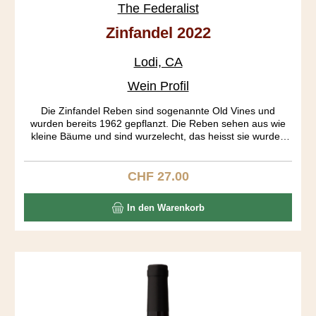
The Federalist
Zinfandel 2022
Lodi, CA
Wein Profil
Die Zinfandel Reben sind sogenannte Old Vines und
wurden bereits 1962 gepflanzt. Die Reben sehen aus wie
kleine Bäume und sind wurzelecht, das heisst sie wurden
nie gepfropft. Die Trauben aus den verschiedenen Blöcken
wurden getrennt fermentiert. Erst am 19. Tag der Gärung
wurden die Traubenhäute entfernt. Der Ausbau fand in
CHF 27.00
Regulärer Preis:
Bourbon Fässern während 18 Monaten statt. Das Resultat
ist ein tiefgründiger Wein mit einem gut strukturierten
In den Warenkorb
Körper, präsentenen Tanninen und einem langen Abgang.