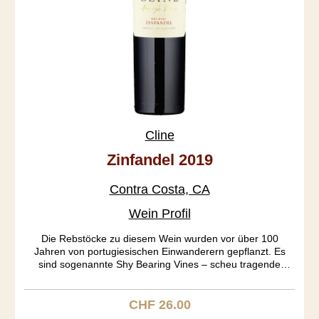
Cline
Zinfandel 2019
Contra Costa, CA
Wein Profil
Die Rebstöcke zu diesem Wein wurden vor über 100
Jahren von portugiesischen Einwanderern gepflanzt. Es
sind sogenannte Shy Bearing Vines – scheu tragende
Rebstöcke, mit wenig Ertrag aber wunderbarer Qualität. Der
Oakley Vineyard war wegen seiner Sandigkeit noch nie von
Phylloxera befallen. Die Tannine sind extra soft. Der Wein
CHF 26.00
Regulärer Preis:
selber ist so fruchtig, wie nur irgend möglich. Erdbeer