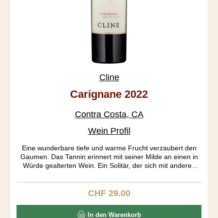
Cline
Carignane 2022
Contra Costa, CA
Wein Profil
Eine wunderbare tiefe und warme Frucht verzaubert den
Gaumen. Das Tannin erinnert mit seiner Milde an einen in
Würde gealterten Wein. Ein Solitär, der sich mit anderen
Rebsorten nur schwer vergleichen lässt. Carignan stammt
aus Aragonien und wird dort auch Mazuelo genannt. Diese
Rebsorte fand im 18. Jahrhundert seine grösste Verbreitung
CHF 29.00
Regulärer Preis:
in Frankreich. Noch heute ist es die Nr. 6 der weltweit
angebauten roten Rebsorten. Die über 100 Jahre alten
In den Warenkorb
Rebstöcke dieses Weins stammen aus dem Oakley