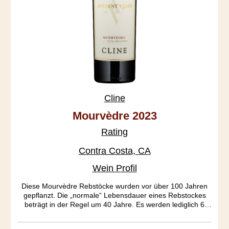
Cline
Mourvèdre 2023
Rating
Contra Costa, CA
Wein Profil
Diese Mourvèdre Rebstöcke wurden vor über 100 Jahren
gepflanzt. Die „normale“ Lebensdauer eines Rebstockes
beträgt in der Regel um 40 Jahre. Es werden lediglich 6
Tonnen Ertrag pro Hektar erzielt. Hauptcharakteristik dieses
Ausnahmeweines ist die ausgeprägte Frucht und das tiefe