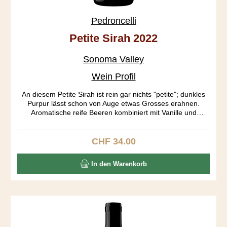
Pedroncelli
Petite Sirah 2022
Sonoma Valley
Wein Profil
An diesem Petite Sirah ist rein gar nichts "petite"; dunkles
Purpur lässt schon von Auge etwas Grosses erahnen.
Aromatische reife Beeren kombiniert mit Vanille und
Gewürzen dominieren in der Nase. Auf dem Gaumen
entwickeln sich Heidelbeer, dunkle Schokolade und Pfeffer.
Full body mit einem gerüttelt Mass an Tanninen und ein
CHF 34.00
Regulärer Preis:
langer Abgang erfreuen den Gaumen. Altert locker noch 10
Jahre.
In den Warenkorb