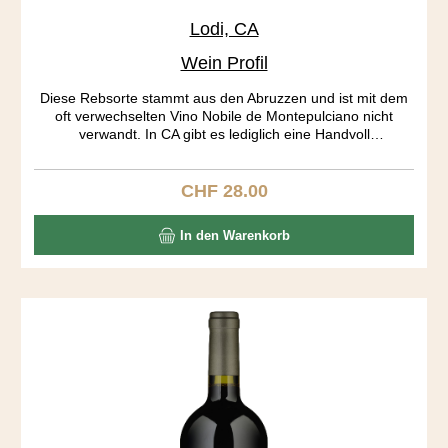
Lodi, CA
Wein Profil
Diese Rebsorte stammt aus den Abruzzen und ist mit dem
oft verwechselten Vino Nobile de Montepulciano nicht
verwandt. In CA gibt es lediglich eine Handvoll
Montepulciano Produzenten. Die Traubenhäute geben
soviel Farbe und Tannine ab, dass bereits nach 7 Tagen
gepresst wird. Der Wein ist wunderbar ausgewogen, dies
CHF 28.00
Regulärer Preis:
aber auf einem hohen Level. Recht hohe Tannine und
Säuren halten sich in Schach. Kaffee, Cola, Toast, Pflaumen
In den Warenkorb
bilden ein spannendes Aromenrad, das sich im Abgang
ständig dreht.