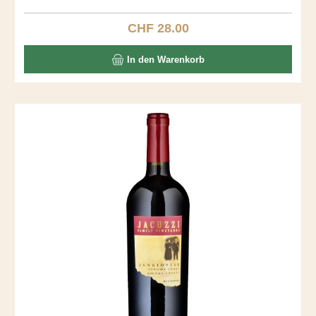
fantastischer Gaumen mit Vanille und Toast. Ein langer,
seidiger Abgang.
CHF 28.00
Regulärer Preis:
In den Warenkorb