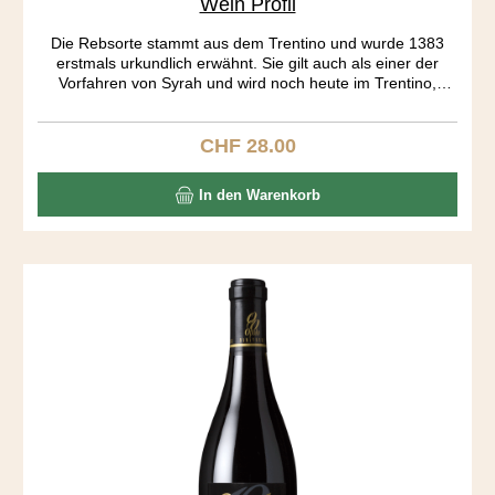
Wein Profil
Die Rebsorte stammt aus dem Trentino und wurde 1383
erstmals urkundlich erwähnt. Sie gilt auch als einer der
Vorfahren von Syrah und wird noch heute im Trentino,
Istrien und Kalifornien angebaut. Auf mich wirkt der Wein
wie eine Urgewalt. Sehr dunkel in der Farbe, geheimnisvoll
im Charakter. Ein spezielles Tannin, unglaublich dichte
CHF 28.00
Regulärer Preis:
Aromatik von Brombeer, Kaffee und Gewürzen und eine
vibrierende Säure lassen die gefälligen Weine aus den
In den Warenkorb
Grossverteilern weit hinter sich. Sensationell zu Lamm.