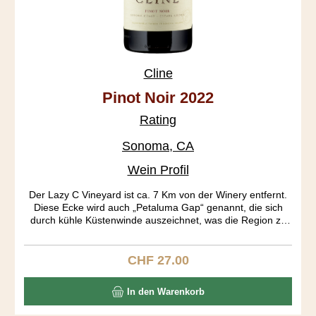
Cline
Pinot Noir 2022
Rating
Sonoma, CA
Wein Profil
Der Lazy C Vineyard ist ca. 7 Km von der Winery entfernt.
Diese Ecke wird auch „Petaluma Gap“ genannt, die sich
durch kühle Küstenwinde auszeichnet, was die Region zu
einen begehrten Pinot Anbaugebiet gemacht hat.
CHF 27.00
Regulärer Preis:
In den Warenkorb