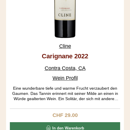
Cline
Carignane 2022
Contra Costa, CA
Wein Profil
Eine wunderbare tiefe und warme Frucht verzaubert den
Gaumen. Das Tannin erinnert mit seiner Milde an einen in
Würde gealterten Wein. Ein Solitär, der sich mit anderen
Rebsorten nur schwer vergleichen lässt. Carignan stammt
aus Aragonien und wird dort auch Mazuelo genannt. Diese
Rebsorte fand im 18. Jahrhundert seine grösste Verbreitung
CHF 29.00
Regulärer Preis:
in Frankreich. Noch heute ist es die Nr. 6 der weltweit
angebauten roten Rebsorten. Die über 100 Jahre alten
In den Warenkorb
Rebstöcke dieses Weins stammen aus dem Oakley