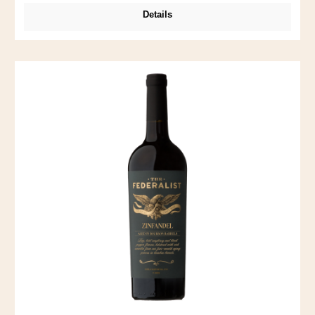
Aromen vermengen sich mit Kaffee und Schoko – gäbe es
Details
die Kategorie "Lady Wine" noch, würde ich Nancy dort
einordnen. Nancy ist übrigens der Vorname von Frau Cline.
Passt wunderbar zu Schwein BBQ.