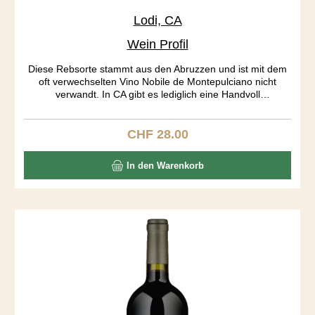
Lodi, CA
Wein Profil
Diese Rebsorte stammt aus den Abruzzen und ist mit dem
oft verwechselten Vino Nobile de Montepulciano nicht
verwandt. In CA gibt es lediglich eine Handvoll
Montepulciano Produzenten. Die Traubenhäute geben
soviel Farbe und Tannine ab, dass bereits nach 7 Tagen
gepresst wird. Der Wein ist wunderbar ausgewogen, dies
CHF 28.00
Regulärer Preis:
aber auf einem hohen Level. Recht hohe Tannine und
Säuren halten sich in Schach. Kaffee, Cola, Toast, Pflaumen
In den Warenkorb
bilden ein spannendes Aromenrad, das sich im Abgang
ständig dreht.