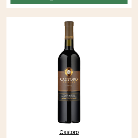
Vineyard, der sich durch tiefe, sandige Böden auszeichnet,
die vom San Joaquin River abgelagert wurden.
Castoro