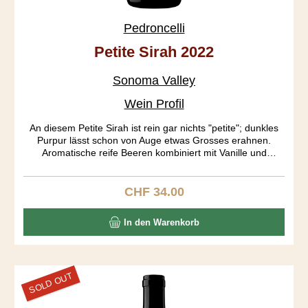
Pedroncelli
Petite Sirah 2022
Sonoma Valley
Wein Profil
An diesem Petite Sirah ist rein gar nichts "petite"; dunkles
Purpur lässt schon von Auge etwas Grosses erahnen.
Aromatische reife Beeren kombiniert mit Vanille und
Gewürzen dominieren in der Nase. Auf dem Gaumen
entwickeln sich Heidelbeer, dunkle Schokolade und Pfeffer.
Full body mit einem gerüttelt Mass an Tanninen und ein
CHF 34.00
Regulärer Preis:
langer Abgang erfreuen den Gaumen. Altert locker noch 10
Jahre.
In den Warenkorb
SOLD OUT