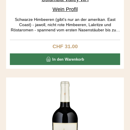
Wein Profil
Schwarze Himbeeren (gibt's nur an der amerikan. East
Coast) - jawoll, nicht rote Himbeeren, Lakritze und
Röstaromen - spannend vom ersten Nasenstäuber bis zum
letzten Gaumenecho. Big body, long aftertaste! Die Trauben
stammen aus drei verschieden Rebbergen: Stone Tree and
Candy Mountain Vineyards aus der Red Mountain AVA
CHF 31.00
Regulärer Preis:
bringen die Röstaromen, der Dutchman Vineyard aus dem
Yakima Valley die Frucht in diesen Ausnahme Blend.
In den Warenkorb