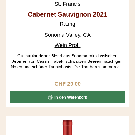
St. Francis
Cabernet Sauvignon 2021
Rating
Sonoma Valley, CA
Wein Profil
Gut strukturierter Blend aus Sonoma mit klassischen
Aromen von Cassis, Tabak, schwarzen Beeren, rauchigen
Noten und schöner Tanninbasis. Die Trauben stammen aus
den Subappellationen Russian River, Dry Creek Valley und
Alexander Valley.
CHF 29.00
Regulärer Preis:
In den Warenkorb