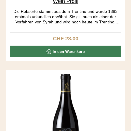
Wein Profil
Die Rebsorte stammt aus dem Trentino und wurde 1383
erstmals urkundlich erwähnt. Sie gilt auch als einer der
Vorfahren von Syrah und wird noch heute im Trentino,
Istrien und Kalifornien angebaut. Auf mich wirkt der Wein
wie eine Urgewalt. Sehr dunkel in der Farbe, geheimnisvoll
im Charakter. Ein spezielles Tannin, unglaublich dichte
CHF 28.00
Regulärer Preis:
Aromatik von Brombeer, Kaffee und Gewürzen und eine
vibrierende Säure lassen die gefälligen Weine aus den
In den Warenkorb
Grossverteilern weit hinter sich. Sensationell zu Lamm.