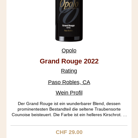
Opolo
Grand Rouge 2022
Rating
Paso Robles, CA
Wein Profil
Der Grand Rouge ist ein wunderbarer Blend, dessen
prominentesten Bestandteil die seltene Traubensorte
Counoise beisteuert. Die Farbe ist ein helleres Kirschrot. In
der Nase entfalten sich an Port erinnernde Töne, die im
Gaumen in Caramel und Kirsche übergehen. Der Köper
gefällt mit seiner mittleren Schwere. Ein Rhone Ranger aus
CHF 29.00
Regulärer Preis:
dem Bilderbuch.