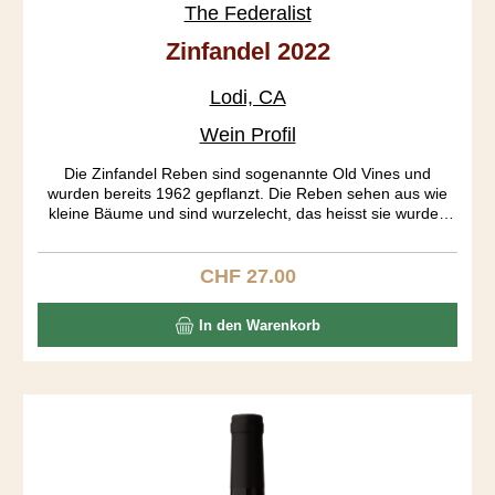
The Federalist
Zinfandel 2022
Lodi, CA
Wein Profil
Die Zinfandel Reben sind sogenannte Old Vines und
wurden bereits 1962 gepflanzt. Die Reben sehen aus wie
kleine Bäume und sind wurzelecht, das heisst sie wurden
nie gepfropft. Die Trauben aus den verschiedenen Blöcken
wurden getrennt fermentiert. Erst am 19. Tag der Gärung
wurden die Traubenhäute entfernt. Der Ausbau fand in
CHF 27.00
Regulärer Preis:
Bourbon Fässern während 18 Monaten statt. Das Resultat
ist ein tiefgründiger Wein mit einem gut strukturierten
In den Warenkorb
Körper, präsentenen Tanninen und einem langen Abgang.