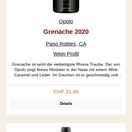
Opolo
Grenache 2020
Paso Robles, CA
Wein Profil
Grenache ist wohl die vielseitigste Rhone Traube. Der von
Opolo zeigt feines Himbeer in der Nase mit einem Wink
Caramel und Leder. Im Gaumen ist er geschmeidig und
leicht, das Finale ist seidig mit Nägeli und Zimt und einem
Schuss Pfiffigkeit.
CHF 31.00
Regulärer Preis:
Details