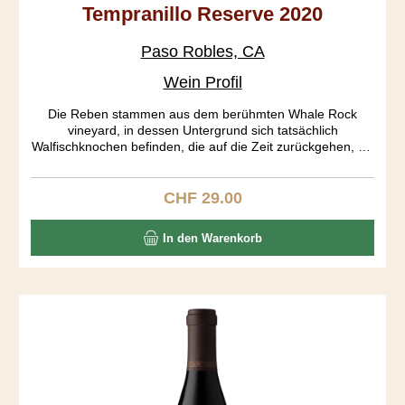
Tempranillo Reserve 2020
Paso Robles, CA
Wein Profil
Die Reben stammen aus dem berühmten Whale Rock
vineyard, in dessen Untergrund sich tatsächlich
Walfischknochen befinden, die auf die Zeit zurückgehen, als
Kalifornien noch im Pazifik lag. Der Rebberg ist gemäss
CCOF organisch zertifiziert. Eine wunderbar helle Frucht
fügt sich in einen mittelschweren Körper ein. Dieser Sipper
CHF 29.00
Regulärer Preis:
bietet den Spaniern eine harte Konkurrenz.
In den Warenkorb