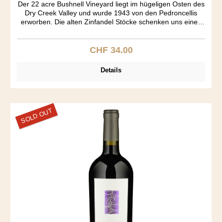
Der 22 acre Bushnell Vineyard liegt im hügeligen Osten des
Dry Creek Valley und wurde 1943 von den Pedroncellis
erworben. Die alten Zinfandel Stöcke schenken uns einen
wundervollen Wein. Spezielle Aromakomposition von
Himbeer, Muskat, Zimt, Toast und Vanille. Grosser Körper.
Auffallend wie trocken dieser Zin ist, der ja üblicherweise
CHF 34.00
Regulärer Preis:
einen Süsston aufweist. "Vineyard Designated" wines
müssen alle aus dem einzeln bezeichneten Rebberg
Details
kommen. Solche Weine haben Kultstatus - so wie der
Pedoncelli Bushnell Zinfandel.
SOLD OUT