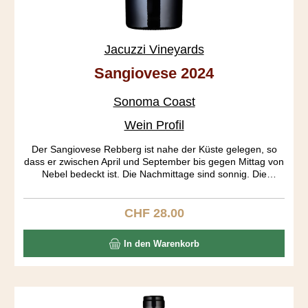
Jacuzzi Vineyards
Sangiovese 2024
Sonoma Coast
Wein Profil
Der Sangiovese Rebberg ist nahe der Küste gelegen, so
dass er zwischen April und September bis gegen Mittag von
Nebel bedeckt ist. Die Nachmittage sind sonnig. Die
Wachstumssaison («growing season») wird so gestreckt,
was eine Ernte bis Ende Oktober ermöglicht. Das Resultat
sind optimal ausgereifte Trauben. Die Fermentierung dauert
CHF 28.00
Regulärer Preis:
lange, da sie auch spontan, ohne Hefezusatz startet. Der
Wein ist wunderbar aromatisch, zeigt sich frischbeerig,
In den Warenkorb
rosig, brombeerig und pilzig. Der Körper ist mittelschwer,
der Abgang lang und elegant.