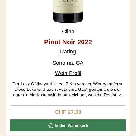
Cline
Pinot Noir 2022
Rating
Sonoma, CA
Wein Profil
Der Lazy C Vineyard ist ca. 7 Km von der Winery entfernt.
Diese Ecke wird auch „Petaluma Gap“ genannt, die sich
durch kühle Küstenwinde auszeichnet, was die Region zu
einen begehrten Pinot Anbaugebiet gemacht hat.
CHF 27.00
Regulärer Preis:
In den Warenkorb