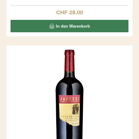
fantastischer Gaumen mit Vanille und Toast. Ein langer,
seidiger Abgang.
CHF 28.00
Regulärer Preis:
In den Warenkorb