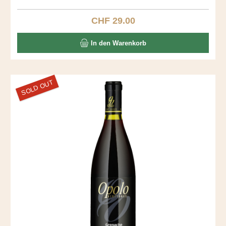
dominieren diesen stillen, kraftvollen Roten. Entdecken Sie
diesen Ausnahmewein.
CHF 29.00
Regulärer Preis:
In den Warenkorb
SOLD OUT