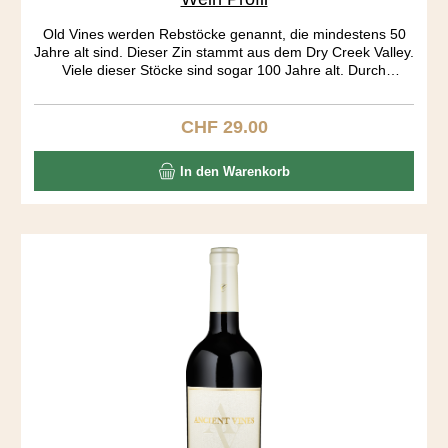
Old Vines werden Rebstöcke genannt, die mindestens 50
Jahre alt sind. Dieser Zin stammt aus dem Dry Creek Valley.
Viele dieser Stöcke sind sogar 100 Jahre alt. Durch
jahrelanges „head pruning“ gleichen die Rebstöcke eher
kleinen Bäumen als dem klassischen Rebstock.
Bewässerung haben diese Stöcke nicht nötig, „dry farming“.
CHF 29.00
Regulärer Preis:
Die Rebe produziert nicht mehr viel, dafür ist die Frucht
sehr konzentriert. Must have wine.
In den Warenkorb