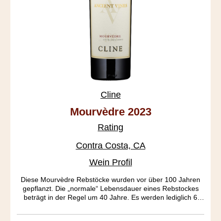
Cline
Mourvèdre 2023
Rating
Contra Costa, CA
Wein Profil
Diese Mourvèdre Rebstöcke wurden vor über 100 Jahren
gepflanzt. Die „normale“ Lebensdauer eines Rebstockes
beträgt in der Regel um 40 Jahre. Es werden lediglich 6
Tonnen Ertrag pro Hektar erzielt. Hauptcharakteristik dieses
Ausnahmeweines ist die ausgeprägte Frucht und das tiefe