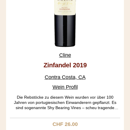
Cline
Zinfandel 2019
Contra Costa, CA
Wein Profil
Die Rebstöcke zu diesem Wein wurden vor über 100
Jahren von portugiesischen Einwanderern gepflanzt. Es
sind sogenannte Shy Bearing Vines – scheu tragende
Rebstöcke, mit wenig Ertrag aber wunderbarer Qualität. Der
Oakley Vineyard war wegen seiner Sandigkeit noch nie von
Phylloxera befallen. Die Tannine sind extra soft. Der Wein
CHF 26.00
Regulärer Preis:
selber ist so fruchtig, wie nur irgend möglich. Erdbeer