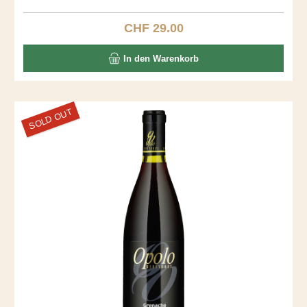
dominieren diesen stillen, kraftvollen Roten. Entdecken Sie
diesen Ausnahmewein.
CHF 29.00
Regulärer Preis:
In den Warenkorb
SOLD OUT