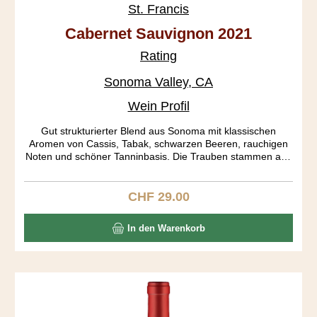
St. Francis
Cabernet Sauvignon 2021
Rating
Sonoma Valley, CA
Wein Profil
Gut strukturierter Blend aus Sonoma mit klassischen
Aromen von Cassis, Tabak, schwarzen Beeren, rauchigen
Noten und schöner Tanninbasis. Die Trauben stammen aus
den Subappellationen Russian River, Dry Creek Valley und
Alexander Valley.
CHF 29.00
Regulärer Preis:
In den Warenkorb