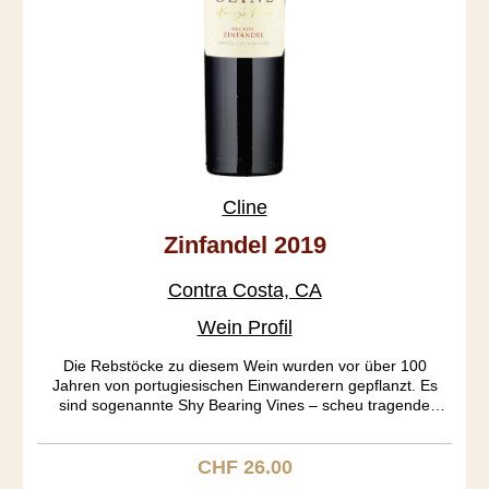
Cline
Zinfandel 2019
Contra Costa, CA
Wein Profil
Die Rebstöcke zu diesem Wein wurden vor über 100
Jahren von portugiesischen Einwanderern gepflanzt. Es
sind sogenannte Shy Bearing Vines – scheu tragende
Rebstöcke, mit wenig Ertrag aber wunderbarer Qualität. Der
Oakley Vineyard war wegen seiner Sandigkeit noch nie von
Phylloxera befallen. Die Tannine sind extra soft. Der Wein
CHF 26.00
Regulärer Preis:
selber ist so fruchtig, wie nur irgend möglich. Erdbeer