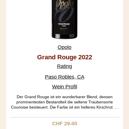
Opolo
Grand Rouge 2022
Rating
Paso Robles, CA
Wein Profil
Der Grand Rouge ist ein wunderbarer Blend, dessen
prominentesten Bestandteil die seltene Traubensorte
Counoise beisteuert. Die Farbe ist ein helleres Kirschrot. In
der Nase entfalten sich an Port erinnernde Töne, die im
Gaumen in Caramel und Kirsche übergehen. Der Köper
gefällt mit seiner mittleren Schwere. Ein Rhone Ranger aus
CHF 29.00
Regulärer Preis:
dem Bilderbuch.