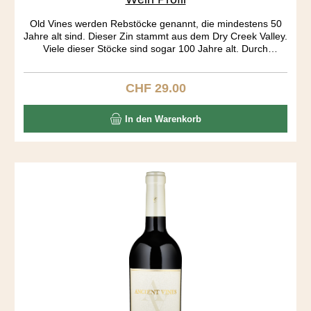
Old Vines werden Rebstöcke genannt, die mindestens 50
Jahre alt sind. Dieser Zin stammt aus dem Dry Creek Valley.
Viele dieser Stöcke sind sogar 100 Jahre alt. Durch
jahrelanges „head pruning“ gleichen die Rebstöcke eher
kleinen Bäumen als dem klassischen Rebstock.
Bewässerung haben diese Stöcke nicht nötig, „dry farming“.
CHF 29.00
Regulärer Preis:
Die Rebe produziert nicht mehr viel, dafür ist die Frucht
sehr konzentriert. Must have wine.
In den Warenkorb