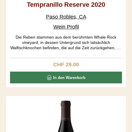
Tempranillo Reserve 2020
Paso Robles, CA
Wein Profil
Die Reben stammen aus dem berühmten Whale Rock
vineyard, in dessen Untergrund sich tatsächlich
Walfischknochen befinden, die auf die Zeit zurückgehen, als
Kalifornien noch im Pazifik lag. Der Rebberg ist gemäss
CCOF organisch zertifiziert. Eine wunderbar helle Frucht
fügt sich in einen mittelschweren Körper ein. Dieser Sipper
CHF 29.00
Regulärer Preis:
bietet den Spaniern eine harte Konkurrenz.
In den Warenkorb