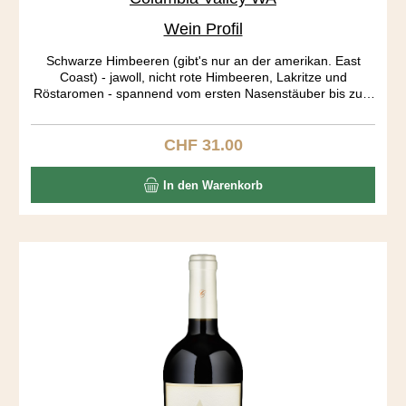
Wein Profil
Schwarze Himbeeren (gibt's nur an der amerikan. East
Coast) - jawoll, nicht rote Himbeeren, Lakritze und
Röstaromen - spannend vom ersten Nasenstäuber bis zum
letzten Gaumenecho. Big body, long aftertaste! Die Trauben
stammen aus drei verschieden Rebbergen: Stone Tree and
Candy Mountain Vineyards aus der Red Mountain AVA
CHF 31.00
Regulärer Preis:
bringen die Röstaromen, der Dutchman Vineyard aus dem
Yakima Valley die Frucht in diesen Ausnahme Blend.
In den Warenkorb