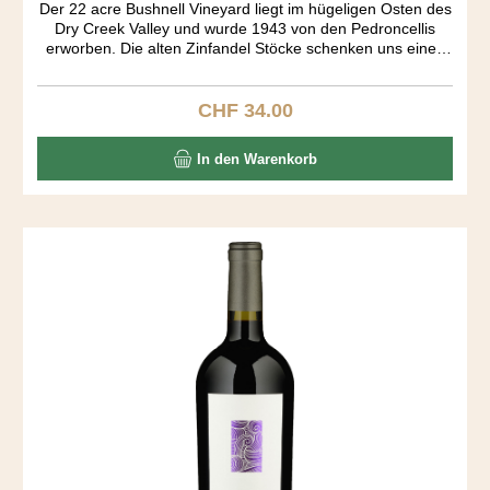
Der 22 acre Bushnell Vineyard liegt im hügeligen Osten des
Dry Creek Valley und wurde 1943 von den Pedroncellis
erworben. Die alten Zinfandel Stöcke schenken uns einen
wundervollen Wein. Spezielle Aromakomposition von
Himbeer, Muskat, Zimt, Toast und Vanille. Grosser Körper.
Auffallend wie trocken dieser Zin ist, der ja üblicherweise
CHF 34.00
Regulärer Preis:
einen Süsston aufweist. "Vineyard Designated" wines
müssen alle aus dem einzeln bezeichneten Rebberg
In den Warenkorb
kommen. Solche Weine haben Kultstatus - so wie der
Pedoncelli Bushnell Zinfandel.