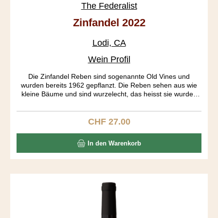
The Federalist
Zinfandel 2022
Lodi, CA
Wein Profil
Die Zinfandel Reben sind sogenannte Old Vines und
wurden bereits 1962 gepflanzt. Die Reben sehen aus wie
kleine Bäume und sind wurzelecht, das heisst sie wurden
nie gepfropft. Die Trauben aus den verschiedenen Blöcken
wurden getrennt fermentiert. Erst am 19. Tag der Gärung
wurden die Traubenhäute entfernt. Der Ausbau fand in
CHF 27.00
Regulärer Preis:
Bourbon Fässern während 18 Monaten statt. Das Resultat
ist ein tiefgründiger Wein mit einem gut strukturierten
In den Warenkorb
Körper, präsentenen Tanninen und einem langen Abgang.