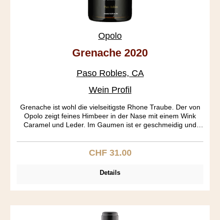
Opolo
Grenache 2020
Paso Robles, CA
Wein Profil
Grenache ist wohl die vielseitigste Rhone Traube. Der von
Opolo zeigt feines Himbeer in der Nase mit einem Wink
Caramel und Leder. Im Gaumen ist er geschmeidig und
leicht, das Finale ist seidig mit Nägeli und Zimt und einem
Schuss Pfiffigkeit.
CHF 31.00
Regulärer Preis:
Details