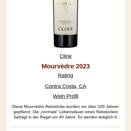
Cline
Mourvèdre 2023
Rating
Contra Costa, CA
Wein Profil
Diese Mourvèdre Rebstöcke wurden vor über 100 Jahren
gepflanzt. Die „normale“ Lebensdauer eines Rebstockes
beträgt in der Regel um 40 Jahre. Es werden lediglich 6
Tonnen Ertrag pro Hektar erzielt. Hauptcharakteristik dieses
Ausnahmeweines ist die ausgeprägte Frucht und das tiefe