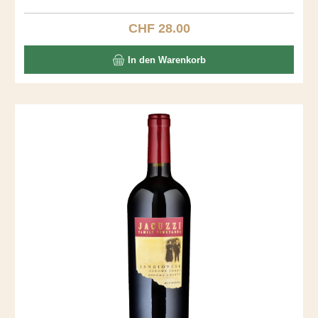
fantastischer Gaumen mit Vanille und Toast. Ein langer,
seidiger Abgang.
CHF 28.00
Regulärer Preis:
In den Warenkorb