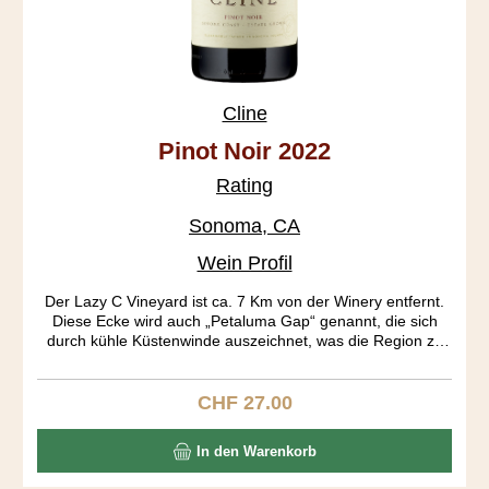
Cline
Pinot Noir 2022
Rating
Sonoma, CA
Wein Profil
Der Lazy C Vineyard ist ca. 7 Km von der Winery entfernt.
Diese Ecke wird auch „Petaluma Gap“ genannt, die sich
durch kühle Küstenwinde auszeichnet, was die Region zu
einen begehrten Pinot Anbaugebiet gemacht hat.
CHF 27.00
Regulärer Preis:
In den Warenkorb