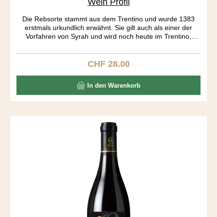
Wein Profil
Die Rebsorte stammt aus dem Trentino und wurde 1383
erstmals urkundlich erwähnt. Sie gilt auch als einer der
Vorfahren von Syrah und wird noch heute im Trentino,
Istrien und Kalifornien angebaut. Auf mich wirkt der Wein
wie eine Urgewalt. Sehr dunkel in der Farbe, geheimnisvoll
im Charakter. Ein spezielles Tannin, unglaublich dichte
CHF 28.00
Regulärer Preis:
Aromatik von Brombeer, Kaffee und Gewürzen und eine
vibrierende Säure lassen die gefälligen Weine aus den
In den Warenkorb
Grossverteilern weit hinter sich. Sensationell zu Lamm.