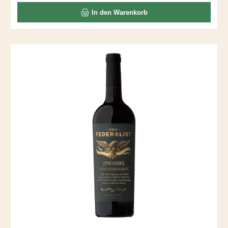
Aromen vermengen sich mit Kaffee und Schoko – gäbe es
In den Warenkorb
die Kategorie "Lady Wine" noch, würde ich Nancy dort
einordnen. Nancy ist übrigens der Vorname von Frau Cline.
Passt wunderbar zu Schwein BBQ.