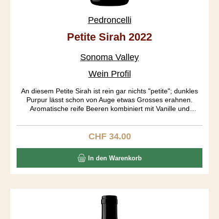
Pedroncelli
Petite Sirah 2022
Sonoma Valley
Wein Profil
An diesem Petite Sirah ist rein gar nichts "petite"; dunkles
Purpur lässt schon von Auge etwas Grosses erahnen.
Aromatische reife Beeren kombiniert mit Vanille und
Gewürzen dominieren in der Nase. Auf dem Gaumen
entwickeln sich Heidelbeer, dunkle Schokolade und Pfeffer.
Full body mit einem gerüttelt Mass an Tanninen und ein
CHF 34.00
Regulärer Preis:
langer Abgang erfreuen den Gaumen. Altert locker noch 10
Jahre.
In den Warenkorb