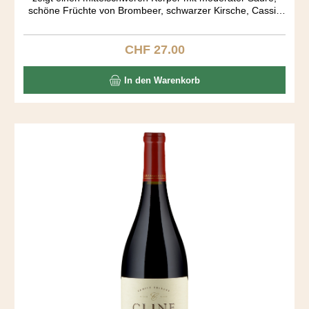
schöne Früchte von Brombeer, schwarzer Kirsche, Cassis
und einen Schuss Zimt. Very easy to drink. Der Ausbau fand
in amerikanischen und französichen Barriquen während 15
Monaten statt.
CHF 27.00
Regulärer Preis:
In den Warenkorb