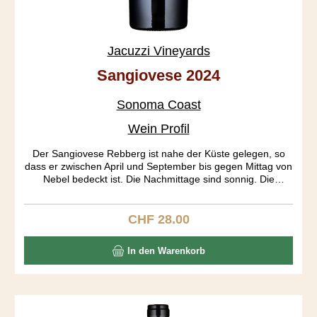
Jacuzzi Vineyards
Sangiovese 2024
Sonoma Coast
Wein Profil
Der Sangiovese Rebberg ist nahe der Küste gelegen, so
dass er zwischen April und September bis gegen Mittag von
Nebel bedeckt ist. Die Nachmittage sind sonnig. Die
Wachstumssaison («growing season») wird so gestreckt,
was eine Ernte bis Ende Oktober ermöglicht. Das Resultat
sind optimal ausgereifte Trauben. Die Fermentierung dauert
CHF 28.00
Regulärer Preis:
lange, da sie auch spontan, ohne Hefezusatz startet. Der
Wein ist wunderbar aromatisch, zeigt sich frischbeerig,
In den Warenkorb
rosig, brombeerig und pilzig. Der Körper ist mittelschwer,
der Abgang lang und elegant.