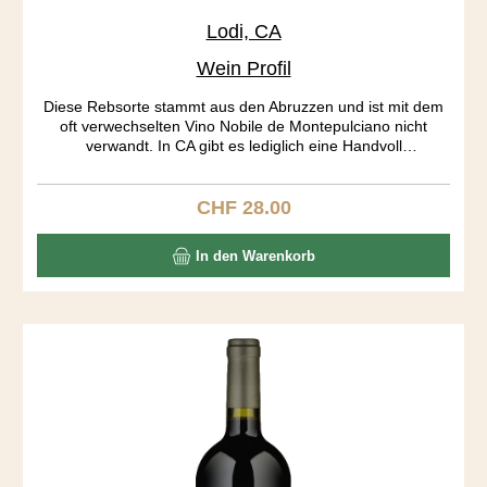
Lodi, CA
Wein Profil
Diese Rebsorte stammt aus den Abruzzen und ist mit dem
oft verwechselten Vino Nobile de Montepulciano nicht
verwandt. In CA gibt es lediglich eine Handvoll
Montepulciano Produzenten. Die Traubenhäute geben
soviel Farbe und Tannine ab, dass bereits nach 7 Tagen
gepresst wird. Der Wein ist wunderbar ausgewogen, dies
CHF 28.00
Regulärer Preis:
aber auf einem hohen Level. Recht hohe Tannine und
Säuren halten sich in Schach. Kaffee, Cola, Toast, Pflaumen
In den Warenkorb
bilden ein spannendes Aromenrad, das sich im Abgang
ständig dreht.