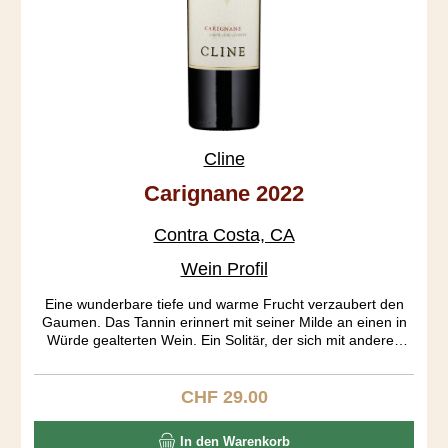
Cline
Carignane 2022
Contra Costa, CA
Wein Profil
Eine wunderbare tiefe und warme Frucht verzaubert den
Gaumen. Das Tannin erinnert mit seiner Milde an einen in
Würde gealterten Wein. Ein Solitär, der sich mit anderen
Rebsorten nur schwer vergleichen lässt. Carignan stammt
aus Aragonien und wird dort auch Mazuelo genannt. Diese
Rebsorte fand im 18. Jahrhundert seine grösste Verbreitung
CHF 29.00
Regulärer Preis:
in Frankreich. Noch heute ist es die Nr. 6 der weltweit
angebauten roten Rebsorten. Die über 100 Jahre alten
In den Warenkorb
Rebstöcke dieses Weins stammen aus dem Oakley