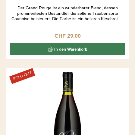
Der Grand Rouge ist ein wunderbarer Blend, dessen
prominentesten Bestandteil die seltene Traubensorte
Counoise beisteuert. Die Farbe ist ein helleres Kirschrot. In
der Nase entfalten sich an Port erinnernde Töne, die im
Gaumen in Caramel und Kirsche übergehen. Der Köper
gefällt mit seiner mittleren Schwere. Ein Rhone Ranger aus
CHF 29.00
Regulärer Preis:
dem Bilderbuch.
In den Warenkorb
SOLD OUT