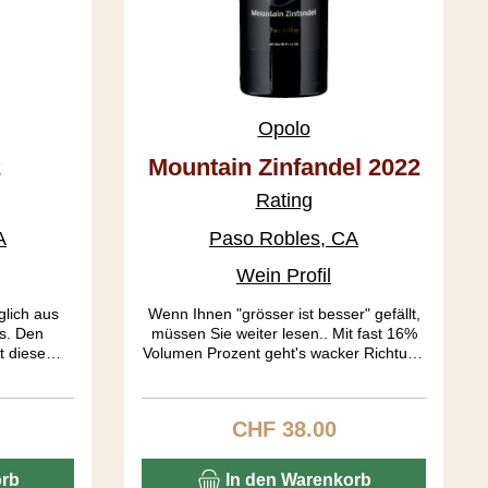
Opolo
2
Mountain Zinfandel 2022
Rating
A
Paso Robles, CA
Wein Profil
lich aus
Wenn Ihnen "grösser ist besser" gefällt,
s. Den
müssen Sie weiter lesen.. Mit fast 16%
t diese
Volumen Prozent geht's wacker Richtung
n. Ehrlich
Amarone. Sie können den Wein über
aubensorte
Nacht unverkorkt stehen lassen, macht
ht... Hier
nix. Dieser Wein konserviert sich selber.
CHF 38.00
is:
Regulärer Preis:
snahme:
Aber dieser Rote ist nicht einfach ein
omen von
tumber Muskelprotz. Wunderbare
olz ist
Aromen von Pflaumen, Feigen,
orb
In den Warenkorb