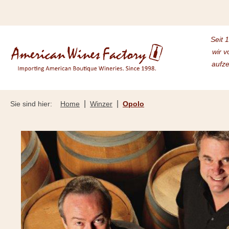
m Hauptinhalt springen
Zur Suche springen
Zur Hauptnavigation springen
Seit 
wir v
aufze
|
|
Sie sind hier:
Home
Winzer
Opolo