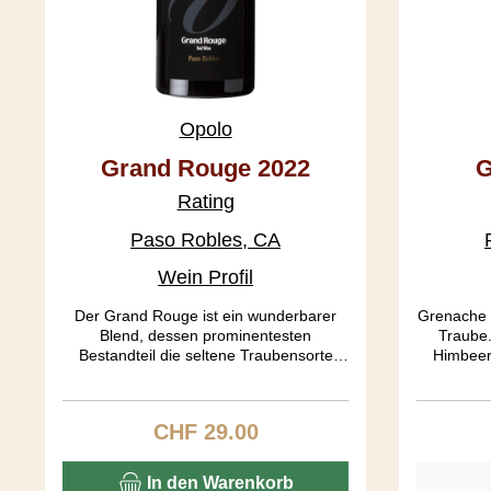
Opolo
Grand Rouge 2022
G
Rating
Paso Robles, CA
Wein Profil
Der Grand Rouge ist ein wunderbarer
Grenache i
Blend, dessen prominentesten
Traube.
Bestandteil die seltene Traubensorte
Himbeer
Counoise beisteuert. Die Farbe ist ein
Caramel 
helleres Kirschrot. In der Nase entfalten
geschmei
sich an Port erinnernde Töne, die im
seidig m
CHF 29.00
Regulärer Preis:
Gaumen in Caramel und Kirsche
übergehen. Der Köper gefällt mit seiner
mittleren Schwere. Ein Rhone Ranger
In den Warenkorb