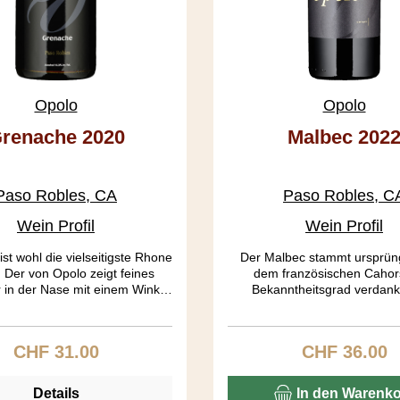
Opolo
Opolo
renache 2020
Malbec 202
Paso Robles, CA
Paso Robles, C
Wein Profil
Wein Profil
st wohl die vielseitigste Rhone
Der Malbec stammt ursprüng
 Der von Opolo zeigt feines
dem französischen Cahor
 in der Nase mit einem Wink
Bekanntheitsgrad verdank
und Leder. Im Gaumen ist er
Traubensorte aber Argentinie
dig und leicht, das Finale ist
gesagt habe ich um diese Tr
it Nägeli und Zimt und einem
jahrelang einen Bogen gemac
CHF 31.00
CHF 36.00
Regulärer Preis:
Regulärer Pre
Schuss Pfiffigkeit.
kommt nun die grosse Au
wunderbare Intensität, Ar
Kirsche und Pflaume. Das H
Details
In den Warenk