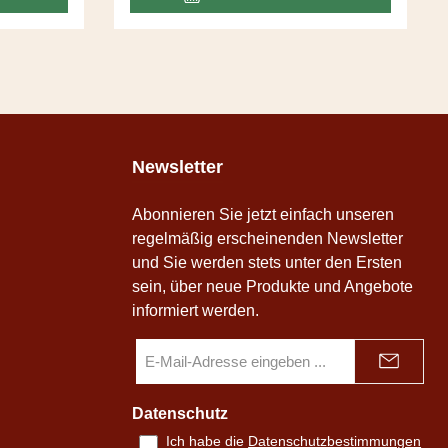
och dezent
Granatapfel und Brombeer bilden eine
sensationelle Kombination. Die leichte
Pfeffernote im Abgang ist verführerisch.
Newsletter
Abonnieren Sie jetzt einfach unseren
regelmäßig erscheinenden Newsletter
und Sie werden stets unter den Ersten
sein, über neue Produkte und Angebote
informiert werden.
E-
Mail-
Adresse
*
Datenschutz
Ich habe die
Datenschutzbestimmungen